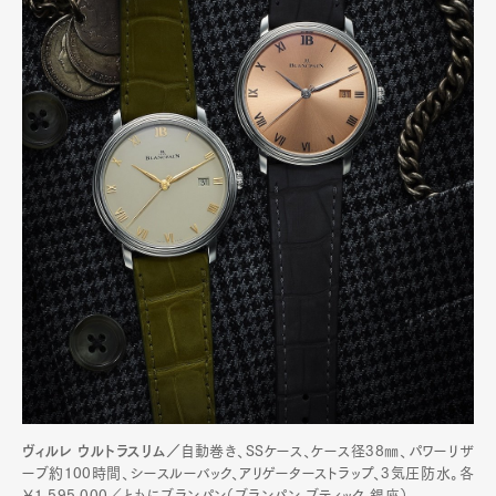
ヴィルレ ウルトラスリム／
自動巻き、SSケース、ケース径38㎜、パワーリザ
ーブ約100時間、シースルーバック、アリゲーターストラップ、3気圧防水。各
￥1,595,000／ともにブランパン（ブランパン ブティック 銀座）