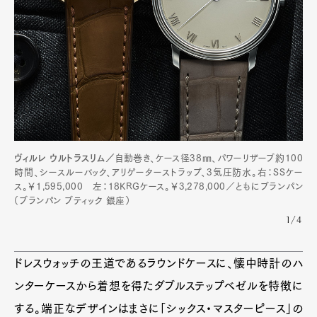
ヴィルレ ウルトラスリム／
自動巻き、ケース径38㎜、パワーリザーブ約100
時間、シースルーバック、アリゲーターストラップ、3気圧防水。右：SSケー
ス。￥1,595,000 左：18KRGケース。￥3,278,000／ともにブランパン
（ブランパン ブティック 銀座）
1/4
ドレスウォッチの王道であるラウンドケースに、懐中時計のハ
ンターケースから着想を得たダブルステップベゼルを特徴に
する。端正なデザインはまさに「シックス・マスターピース」の