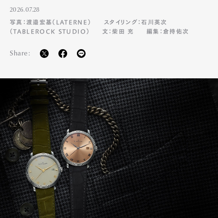
2026.07.28
写真：渡邉宏基（LATERNE）
スタイリング：石川英次
（TABLEROCK STUDIO）
文：柴田 充
編集：倉持佑次
Share: