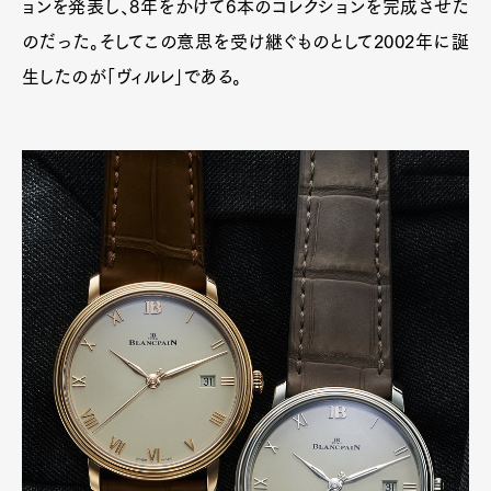
ョンを発表し、8年をかけて6本のコレクションを完成させた
のだった。そしてこの意思を受け継ぐものとして2002年に誕
Art&Design
Watch
Fashion
Gourmet
Cars
生したのが「ヴィルレ」である。
Product
Culture
Lifestyle
Pen Membership
Magazine
Official Columnist
About
Contact
Pen Meet
Pen international
Pen tw