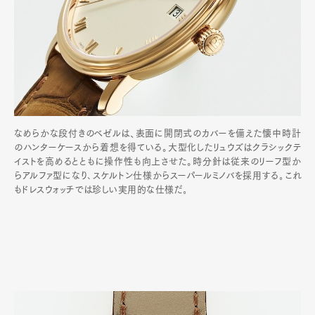
なめらかな段付きのベゼルは、表面に開閉式のカバーを備えた懐中時計
のハンターケースから着想を得ている。大型化したリュウズはクラシックテ
イストを高めるとともに操作性も向上させた。時分針は従来のリーフ型か
らアルファ型になり､スケルトン仕様からスーパールミノバを採用する｡これ
もドレスウォッチでは珍しい実用的な仕様だ｡