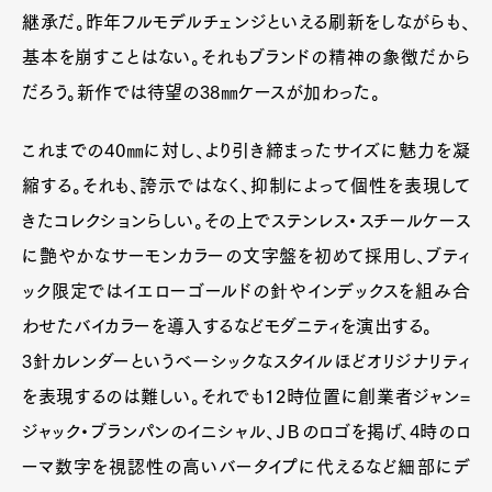
継承だ。昨年フルモデルチェンジといえる刷新をしながらも、
基本を崩すことはない。それもブランドの精神の象徴だから
だろう。新作では待望の38㎜ケースが加わった。
これまでの40㎜に対し、より引き締まったサイズに魅力を凝
縮する。それも、誇示ではなく、抑制によって個性を表現して
きたコレクションらしい。その上でステンレス・スチールケース
に艶やかなサーモンカラーの文字盤を初めて採用し、ブティ
ック限定ではイエローゴールドの針やインデックスを組み合
わせたバイカラーを導入するなどモダニティを演出する。
3針カレンダーというベーシックなスタイルほどオリジナリティ
を表現するのは難しい。それでも12時位置に創業者ジャン=
ジャック・ブランパンのイニシャル、ＪＢのロゴを掲げ、4時のロ
ーマ数字を視認性の高いバータイプに代えるなど細部にデ