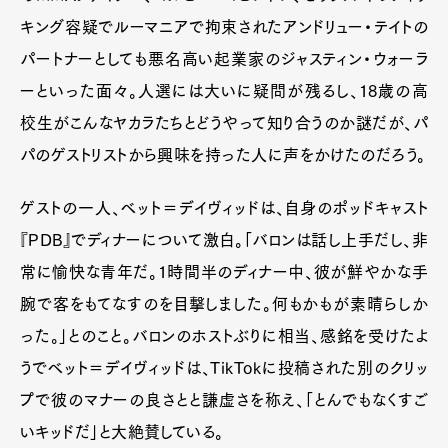
キング容疑でルーマニアで拘束されたアンドリュー・テイトの
パートナーとしても悪名高い起業家のジャスティン・ウォーラ
ーといった面々。人選には大いに疑問が残るし、18歳の高
校生がこんなヤカラたちとどうやって知り合うのか謎だが、パ
パのゲストリストから興味を持った人に声をかけたのだろう。
ゲストの一人、ベット＝デイヴィッドは、自身のポッドキャスト
『PDB』でディナーについて激白。「バロンは話し上手だし、非
常に愉快な青年だ。1時間半のディナー中、彼が鮮やかな手
腕で客をもてなすのを目撃しました。何もかもが素晴らしか
った。」とのこと。バロンのホストぶりに相当、感銘を受けたよ
うでベット＝デイヴィッドは、TikTokに投稿された別のクリッ
プで彼のマナーの良さとと謙虚さを称え、「とんでもなくすご
いキッドだ」と大絶賛している。