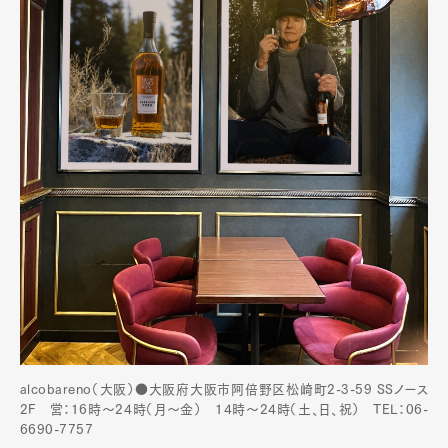
alcobareno（大阪）●大阪府大阪市阿倍野区松崎町2-3-59 SSノース
2F 営：16時～24時（月〜金） 14時〜24時（土、日、祝） TEL：06-
6690-7757