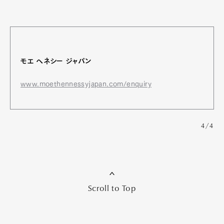
モエ ヘネシー ジャパン
www.moethennessyjapan.com/enquiry
4/4
Scroll to Top