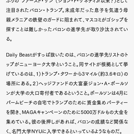
ぶりの“ファースト・サン”（ジョン・F・ケネディJr以来？）として
注目されたバロン・トランプ。未成年だった息子を気遣う母
親メラニアの鉄壁のガードに阻まれて、マスコミがゴシップを
探すことは難しかったバロンの進学先が取り沙汰されてい
る。
Daily Beastがすっぱ抜いたのは、バロンの進学先リストのト
ップがニューヨーク大学ということ。同サイトが根拠として挙
げているのは、１）トランプ・タワーから3マイル（約3.6キロ）の
場所にある。２）ヘッジファンドの大富豪ジョン・A・ポールソ
ンが大学の大口寄付者であるということ。ポールソンは4月に
パームビーチの自宅でトランプのために資金集めパーティー
を開き、MAGAキャンペーンのために5000万ドルもの大金を
集めている。彼の後押しがあれば、バロンの成績など関係な
く、名門大学NYUに入学できるといっているようなものだ。