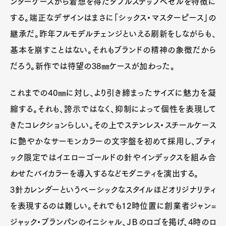
ンターケースから着想を得たダブルステップベゼルを特徴に
する。端正なデザインはまさに「シックス・マスターピース」の
継承だ。昨年フルモデルチェンジといえる刷新をしながらも、
基本を崩すことはない。それもブランドの精神の象徴だから
だろう。新作では待望の38㎜ケースが加わった。
これまでの40㎜に対し、より引き締まったサイズに魅力を凝
縮する。それも、誇示ではなく、抑制によって個性を表現して
きたコレクションらしい。その上でステンレス・スチールケース
に艶やかなサーモンカラーの文字盤を初めて採用し、ブティ
ック限定ではイエローゴールドの針やインデックスを組み合
わせたバイカラーを導入するなどモダニティを演出する。
3針カレンダーというベーシックなスタイルほどオリジナリティ
を表現するのは難しい。それでも12時位置に創業者ジャン=
ジャック・ブランパンのイニシャル、ＪＢのロゴを掲げ、4時のロ