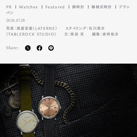
PR
Watches
Featured
腕時計
機械式時計
ブラン
パン
2026.07.28
写真：渡邉宏基（LATERNE）
スタイリング：石川英次
（TABLEROCK STUDIO）
文：柴田 充
編集：倉持佑次
Share: