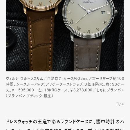
ヴィルレ ウルトラスリム／
自動巻き、ケース径38㎜、パワーリザーブ約100
時間、シースルーバック、アリゲーターストラップ、3気圧防水。右：SSケー
ス。￥1,595,000 左：18KRGケース。￥3,278,000／ともにブランパン
（ブランパン ブティック 銀座）
1/4
ドレスウォッチの王道であるラウンドケースに、懐中時計のハ