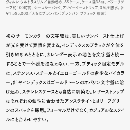
ヴィルレ ウルトラスリム／
自動巻き、SSケース、ケース径38㎜、パワーリザ
ーブ約100時間、シースルーバック、アリゲーターストラップ、3気圧防水。各
￥1,595,000／ともにブランパン（ブランパン ブティック 銀座）
初のサーモンカラーの文字盤は、美しいサンバースト仕上げ
が光を受けて表情を変える。インデックスのブラックが全体を
引き締めるとともに、カレンダー表示の地色を文字盤と統一
することで一体感を損なわない。一方、ブティック限定モデル
は、ステンレス・スチールとイエローゴールドの希少なバイカラ
ー。針やインデックスはゴールドトーンのオパリン文字盤に溶
け込み、ステンレスケースとも自然に馴染む。レザーストラップ
はそれぞれの個性に合わせたアンスラサイトとオリーブグリー
ンのヌバックを採用。フォーマルだけでなく、カジュアルなスタイ
ルにも合わせやすい。