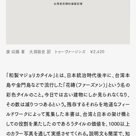
康 鍩錫 著 大洞敦史 訳 トゥーヴァージンズ ￥2,420
「和製マジョリカタイル」とは、日本統治時代後半に、台湾本
島や金門島などで流行した「花磚（ファーズァン）」という名の
彩色タイルのこと。今日では古い建物にしか見られなくなり、
その数は減りつつあるという。残存するそれらを地道なフィー
ルドワークによって蒐集した本書は、台湾と日本の架け橋と
しての役割を果たしたのであろうタイルの価値を、1000以上
のカラー写真を通して実感させてくれる。説明文も簡潔で、知