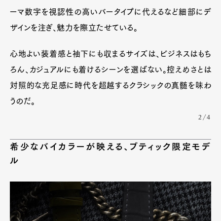
ーマ数字を視認性の高いバータイプに代えるなど細部にデ
ザインを注ぎ、魅力を際立たせている。
Art&Design
Watch
Fashion
Gourmet
Cars
心地よい装着感と袖下にも収まるサイズは、ビジネスはもち
Product
Culture
Lifestyle
ろん、カジュアルにも着けるシーンを選ばない。控えめさとは
対照的な充足感に時代を超越するクラシックの真髄を味わ
うのだ。
Pen Membership
Magazine
2/4
Official Columnist
About
Contact
希少なバイカラーが映える、ブティック限定モデ
ル
Pen Meet
Pen international
Pen tw