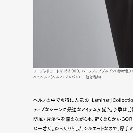
フーデッドコート￥163,900、ハーフジップブルゾン（参考色）￥
べてヘルノ(ヘルノ・ジャパン) 他は私物
ヘルノの中でも特に人気の「Laminar」Collec
ティブなシーンに最適なアイテムが揃う。今季は、
防風・透湿性を備えながらも、軽く柔らかいGORE
な一着だ。ゆったりとしたシルエットなので、厚手