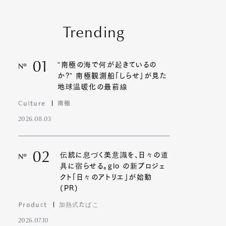
Trending
01
“南極の海で何が起きているの
Nº
か?” 南極観測船「しらせ」が見た
地球温暖化の最前線
Culture
南極
2026.08.03
02
伝統に息づく美意識を、日々の道
Nº
具に宿らせる。glo の新プロジェ
クト「日々のアトリエ」が始動
(PR)
Product
加熱式たばこ
2026.07.10