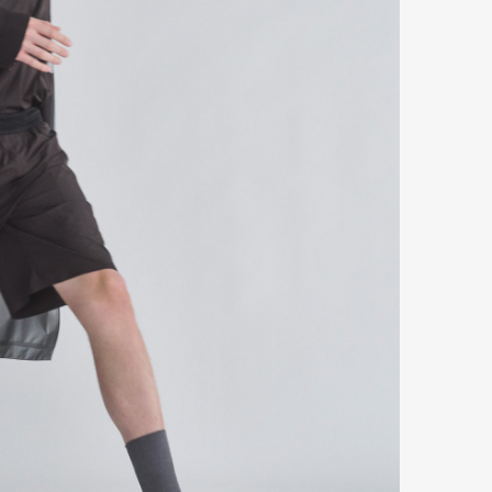
Art&Design
Watch
Fashion
ourmet
Cars
Product
Culture
Lifestyle