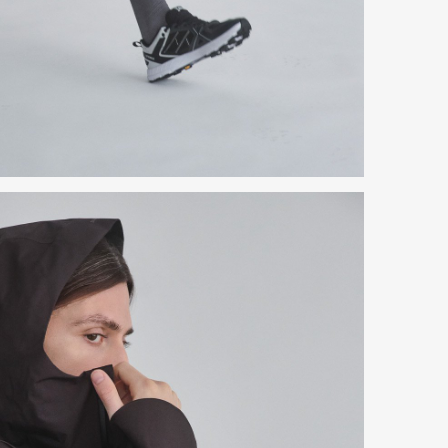
mbership
Magazine
Official Columnist
About
et
Pen international
Pen tw