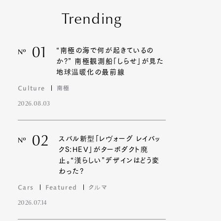
Trending
01
“南極の海で何が起きているの
Nº
か?” 南極観測船「しらせ」が見た
地球温暖化の最前線
Culture
南極
2026.08.03
02
スバル新型「レヴォーグ レイバッ
Nº
クS:HEV」がターボダクト廃
止。“漢らしい”デザインはどう変
わった?
Cars
Featured
クルマ
2026.07.14