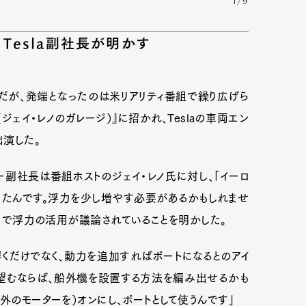
1/9
Tesla副社長が明かす
だが、発端となったのは米リアリティ番組で繰り広げら
ge（ジェイ・レノのガレージ）』に招かれ、Teslaの車両エン
出演した。
副社長は番組ホストのジェイ・レノ氏に対し、「イーロ
ったんです。浮力を少し増やす必要があるかもしれませ
社内で浮力の活用が議論されていることを明かした。
Art&Design
Watch
Fashion
くだけでなく、動力を追加すればボートになるとのアイ
ourmet
Cars
Product
Culture
て望むならば、船外機を設置する方法を編み出せるかも
Lifestyle
外のモーターを）オンにし、ボートとして使うんです」