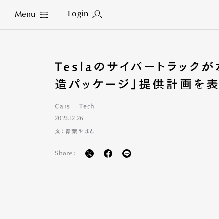
Login
Menu
Close
Teslaのサイバートラック
造パッケージ」提供計画を
Cars
Tech
2023.12.26
文：青葉やまと
Share: