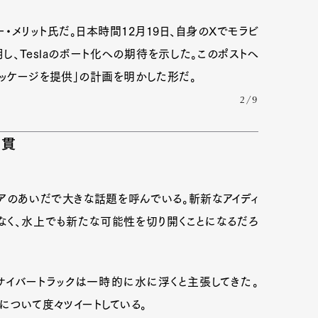
ー・メリット氏だ。日本時間12月19日、自身のXでモラビ
、Teslaのボート化への期待を示した。このポストへ
mbership
Magazine
Official Columnist
About
パッケージを提供」の計画を明かした形だ。
2/9
et
Pen international
Pen tw
一貫
アのあいだで大きな話題を呼んでいる。斬新なアイディ
なく、水上でも新たな可能性を切り開くことになるだろ
イバートラックは一時的に水に浮くと主張してきた。
について度々ツイートしている。