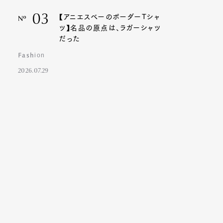
03
【アニエスベーのボーダーTシャ
Nº
ツ】名品の原点は、ラガーシャツ
だった
Fashion
2026.07.29