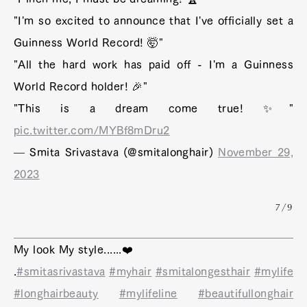
"I'm so excited to announce that I've officially set a
Guinness World Record! 🤯"
"All the hard work has paid off - I'm a Guinness
World Record holder! 🎉"
"This is a dream come true! ✨"
pic.twitter.com/MYBf8mDru2
— Smita Srivastava (@smitalonghair)
November 29,
2023
7/9
My look My style......❤️
.
#smitasrivastava
#myhair
#smitalongesthair
#mylife
#longhairbeauty
#mylifeline
#beautifullonghair