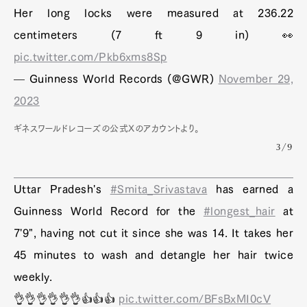
Her long locks were measured at 236.22
centimeters (7 ft 9 in) 👀
pic.twitter.com/Pkb6xms8Sp
— Guinness World Records (@GWR)
November 29,
2023
ギネスワールドレコーズの公式Xのアカウントより。
3/9
Uttar Pradesh's
#Smita_Srivastava
has earned a
Guinness World Record for the
#longest_hair
at
7'9", having not cut it since she was 14. It takes her
45 minutes to wash and detangle her hair twice
weekly.
👌👌👌👌👌👌👍👍👍
pic.twitter.com/BFsBxMI0cV