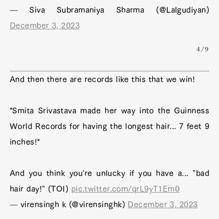
— Siva Subramaniya Sharma (@Lalgudiyan)
December 3, 2023
4/9
And then there are records like this that we win!
*Smita Srivastava made her way into the Guinness
World Records for having the longest hair... 7 feet 9
inches!*
And you think you're unlucky if you have a... "bad
hair day!" (TOI)
pic.twitter.com/qrL9yT1Em0
— virensingh k (@virensinghk)
December 3, 2023