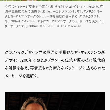
今後のパッケージ変更が予定される「タイムレスコレクション」。左から、空
港や免税店のみで発売される「カラーコレクション18年」、アメリカンオー
クとヨーロピアンオークのシェリー樽を熟成に使用する「ダブルカスク18
年」700mL ¥47,100、おもにヨーロピアンオークのシェリー樽を使う「シェ
リーオーク18年」700mL ¥68,200 © The Macallan
グラフィックデザイン界の巨匠が手掛けたザ・マッカランの新
デザイン。200年におよぶブランドの伝統や匠の技に現代的
な解釈を与え、再構築された新たなパッケージに込められた
メッセージを紐解く。