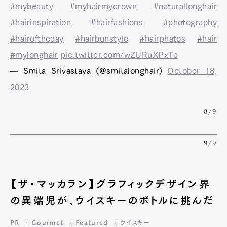
#mybeauty
#myhairmycrown
#naturallonghair
#hairinspiration
#hairfashions
#photography
#hairoftheday
#hairbunstyle
#hairphatos
#hair
#mylonghair
pic.twitter.com/wZURuXPxTe
— Smita Srivastava (@smitalonghair)
October 18,
2023
8/9
9/9
【ザ・マッカラン】グラフィックデザイン界
の異端児が、ウイスキーのボトルに挑んだ
PR
Gourmet
Featured
ウイスキー