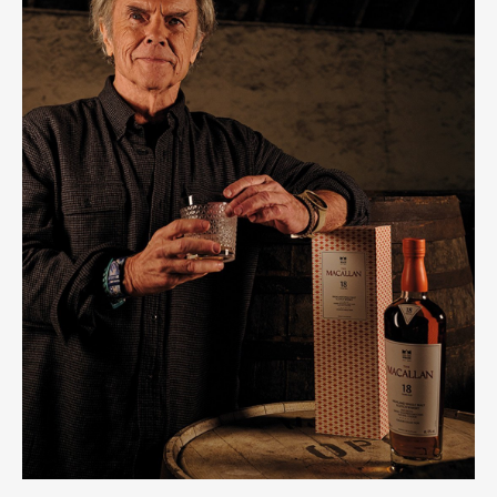
Art&Design
Watch
Fashion
Gourmet
Cars
Product
Culture
Lifestyle
Pen Membership
Magazine
Official Columnist
About
Contact