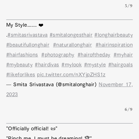
5/9
My Style....... ❤️
.
#smitasrivastava
#smitalongesthair
#longhairbeauty
#beautifullonghair
#naturallonghair
#hairinspiration
#hairfashions
#photography
#hairoftheday
#myhair
#mybeauty
#hairdivas
#mylook
#mystyle
#hairgoals
#likeforlikes
pic.twitter.com/nXYjpZHS1z
— Smita Srivastava (@smitalonghair)
November 17,
2023
6/9
"Officially official! 📜"
"Pinch me, I must be dreaming! 🏆"