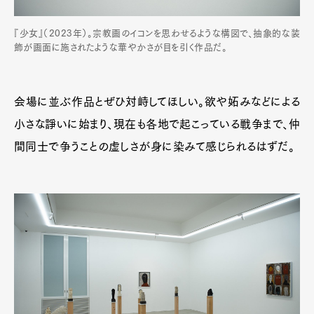
『少女』（2023年）。宗教画のイコンを思わせるような構図で、抽象的な装
飾が画面に施されたような華やかさが目を引く作品だ。
会場に並ぶ作品とぜひ対峙してほしい。欲や妬みなどによる
小さな諍いに始まり、現在も各地で起こっている戦争まで、仲
間同士で争うことの虚しさが身に染みて感じられるはずだ。