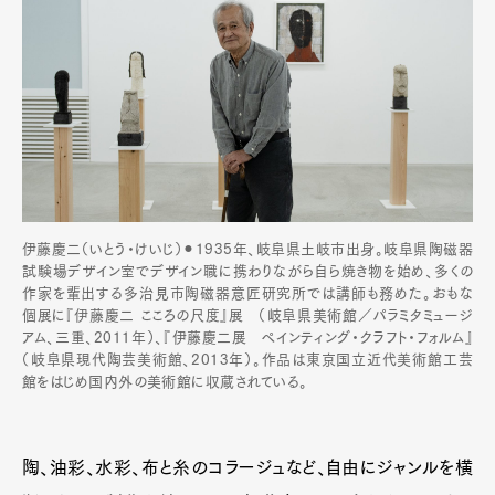
伊藤慶二（いとう・けいじ）⚫︎1935年、岐阜県土岐市出身。岐阜県陶磁器
試験場デザイン室でデザイン職に携わりながら自ら焼き物を始め、多くの
作家を輩出する多治見市陶磁器意匠研究所では講師も務めた。おもな
個展に『伊藤慶二 こころの尺度』展 （岐阜県美術館／パラミタミュージ
アム、三重、2011年）、『伊藤慶二展 ペインティング・クラフト・フォルム』
（岐阜県現代陶芸美術館、2013年）。作品は東京国立近代美術館工芸
館をはじめ国内外の美術館に収蔵されている。
陶、油彩、水彩、布と糸のコラージュなど、自由にジャンルを横