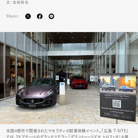
文：吉田拓生
Share:
Art&Design
Watch
Fashion
Gourmet
Cars
Product
Culture
Lifestyle
全国4都市で開催されたマセラティの試乗体験イベント。「広島 T-SITE」
Pen Membership
Magazine
では、2ドアクーペのグランドツアラー「グラントゥーリズモ トロフェオ」も展