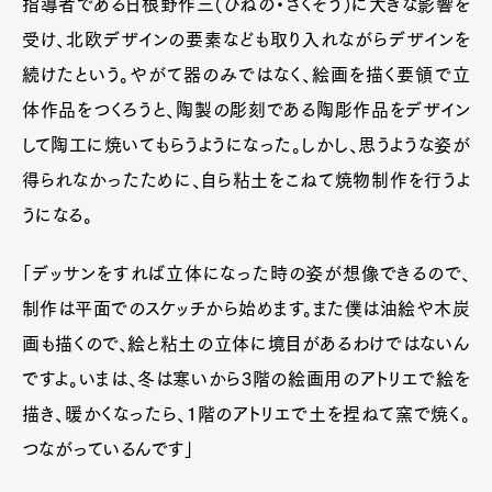
指導者である日根野作三（ひねの・さくぞう）に大きな影響を
受け、北欧デザインの要素なども取り入れながらデザインを
続けたという。やがて器のみではなく、絵画を描く要領で立
体作品をつくろうと、陶製の彫刻である陶彫作品をデザイン
して陶工に焼いてもらうようになった。しかし、思うような姿が
得られなかったために、自ら粘土をこねて焼物制作を行うよ
うになる。
「デッサンをすれば立体になった時の姿が想像できるので、
制作は平面でのスケッチから始めます。また僕は油絵や木炭
画も描くので、絵と粘土の立体に境目があるわけではないん
ですよ。いまは、冬は寒いから3階の絵画用のアトリエで絵を
描き、暖かくなったら、1階のアトリエで土を捏ねて窯で焼く。
つながっているんです」