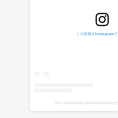
この投稿をInstagram
Kim Kardashian(@kimkardash