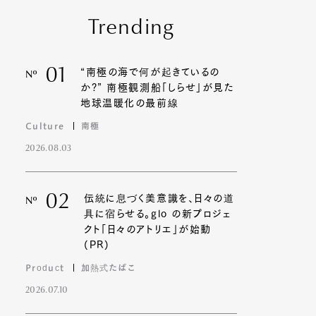
Trending
01
“南極の海で何が起きているの
Nº
か?” 南極観測船「しらせ」が見た
地球温暖化の最前線
Culture
南極
2026.08.03
02
伝統に息づく美意識を、日々の道
Nº
具に宿らせる。glo の新プロジェ
クト「日々のアトリエ」が始動
(PR)
Product
加熱式たばこ
2026.07.10