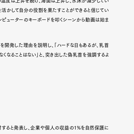
の温度は上昇を続け、海面は上昇し、氷床が減少してい
を活かして自分の役割を果たすことができると信じてい
ンピューターのキーボードを叩くシーンから動画は始ま
ラを開発した理由を説明し、「ハードな日もあるが、乳首
なくなることはない」と、突き出した偽乳首を強調するよ
Art&Design
Watch
Fashion
ourmet
Cars
Product
Culture
付すると発表し、企業や個人の収益の1%を自然保護に
Lifestyle