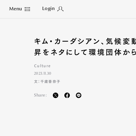
Login
Menu
Close
キム・カーダシアン、気候変
昇をネタにして環境団体か
Culture
2023.11.30
文：千歳香奈子
Share: