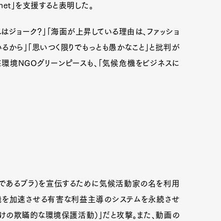
lanet」を支援すると表明した。
はジョーク？」「海面が上昇している理由は、ファッショ
mbership
Magazine
Official Columnist
About
るから」「思いつく限りでもっとも愚かなこと」と批判が
環境NGOグリーンピースも、「気候危機をビジネスに
et
Pen international
Pen tw
（であるブラ）を宣伝するために気候活動家の名を利用
危機を加速させる有害な利益主導のシステムを永続させ
だけの欺瞞的な環境保護活動）」だと攻撃。また、動画の