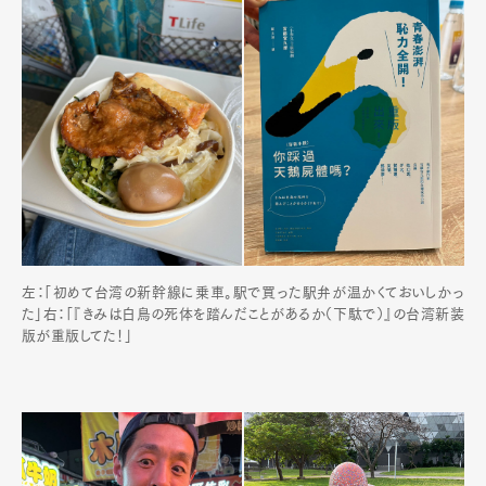
左：「初めて台湾の新幹線に乗車。駅で買った駅弁が温かくておいしかっ
Art&Design
Watch
Fashion
た」右：「『きみは白鳥の死体を踏んだことがあるか（下駄で）』の台湾新装
Gourmet
Cars
版が重版してた！」
Product
Culture
Lifestyle
Pen Membership
Magazine