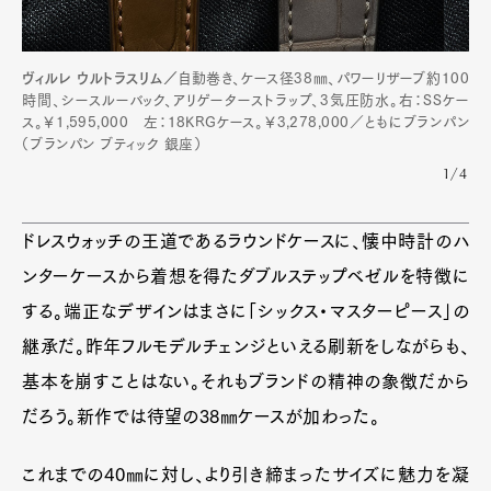
ヴィルレ ウルトラスリム／
自動巻き、ケース径38㎜、パワーリザーブ約100
時間、シースルーバック、アリゲーターストラップ、3気圧防水。右：SSケー
ス。￥1,595,000 左：18KRGケース。￥3,278,000／ともにブランパン
（ブランパン ブティック 銀座）
1/4
ドレスウォッチの王道であるラウンドケースに、懐中時計のハ
ンターケースから着想を得たダブルステップベゼルを特徴に
する。端正なデザインはまさに「シックス・マスターピース」の
継承だ。昨年フルモデルチェンジといえる刷新をしながらも、
基本を崩すことはない。それもブランドの精神の象徴だから
だろう。新作では待望の38㎜ケースが加わった。
これまでの40㎜に対し、より引き締まったサイズに魅力を凝