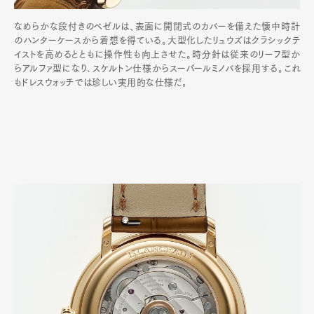
なめらかな段付きのベゼルは、表面に開閉式のカバーを備えた懐中時計
のハンターケースから着想を得ている。大型化したリュウズはクラシックテ
イストを高めるとともに操作性も向上させた。時分針は従来のリーフ型か
らアルファ型になり､スケルトン仕様からスーパールミノバを採用する｡これ
もドレスウォッチでは珍しい実用的な仕様だ｡