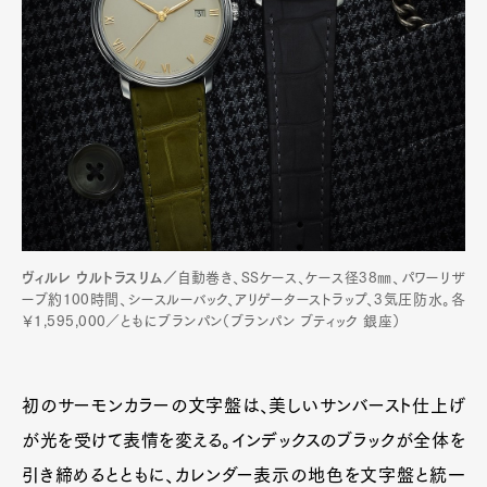
ヴィルレ ウルトラスリム／
自動巻き、SSケース、ケース径38㎜、パワーリザ
ーブ約100時間、シースルーバック、アリゲーターストラップ、3気圧防水。各
￥1,595,000／ともにブランパン（ブランパン ブティック 銀座）
初のサーモンカラーの文字盤は、美しいサンバースト仕上げ
が光を受けて表情を変える。インデックスのブラックが全体を
引き締めるとともに、カレンダー表示の地色を文字盤と統一