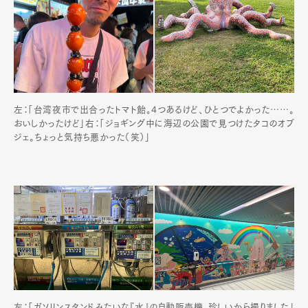
Official Columnist
About
Contact
Pen Meet
左：「台湾夜市で出合ったトマト飴。4つあるけど、ひとつでよかった……。
Pen international
Pen tw
おいしかったけど」右：「ジョギング中に海辺の公園で見つけたタコのオブ
ジェ。ちょっと気持ち悪かった（笑）」
左：「ガソリンスタンドみたいな『水』の自動販売機。珍しいから撮りました」