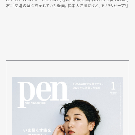
右：「空港の壁に描かれていた壁画。松本大洋風だけど、ギリギリセーフ?」