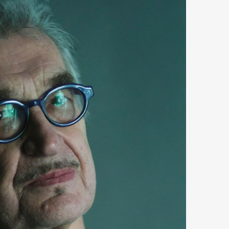
mbership
Magazine
Official Columnist
About
et
Pen international
Pen tw