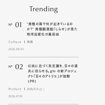
Trending
01
“南極の海で何が起きているの
Nº
か?” 南極観測船「しらせ」が見た
地球温暖化の最前線
Culture
南極
2026.08.03
02
伝統に息づく美意識を、日々の道
Nº
具に宿らせる。glo の新プロジェ
クト「日々のアトリエ」が始動
(PR)
Product
加熱式たばこ
2026.07.10