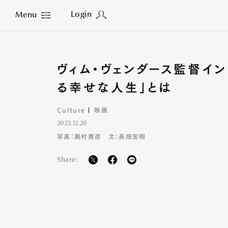
Login
Menu
Close
ヴィム・ヴェンダース監督イ
る幸せな人生」とは
Culture
映画
2023.12.20
写真：興村憲彦 文：長畑宏明
Share: