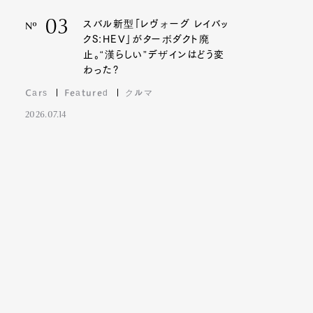
03
スバル新型「レヴォーグ レイバッ
Nº
クS:HEV」がターボダクト廃
止。“漢らしい”デザインはどう変
わった?
Cars
Featured
クルマ
2026.07.14