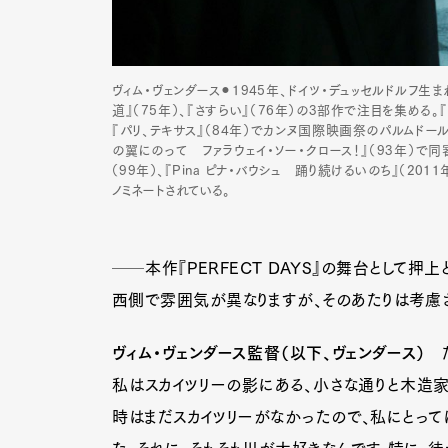
ヴィム・ヴェンダース⚫︎1945年、ドイツ・デュッセルドルフ生
道』（75年）、『さすらい』（76年）の3部作で注目を集める
『パリ、テキサス』（84年）でカンヌ国際映画祭のパルムドー
の翼にのって ファラウェイ・ソー・クロース！』（93年）で
（99年）、『Pina ピナ・バウシュ 踊り続けるいのち』（2
ノミネートされている。
──本作『PERFECT DAYS』の舞台として
西側で雰囲気が異なりますが、そのあたりは考慮
ヴィム・ヴェンダース監督（以下、ヴェンダース）
た
私はスカイツリーの影にある、小さな通りと木造
時はまだスカイツリーがなかったので、私にとって