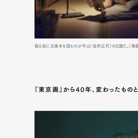
寝る前に文庫本を読むのが平山（役所広司）の日課だ。（映画『P
『東京画』から40年、変わったもの
G