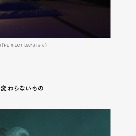
ERFECT DAYS』から）
と変わらないもの
Art&Design
Watch
Fashion
ourmet
Cars
Product
Culture
Lifestyle