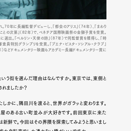
まれ。70年に長編監督デビューし、『都会のアリス』（74年）、『まわり
。『ことの次第』（82年）で、ベネチア国際映画祭の金獅子賞を受賞。
ルに選出。『ベルリン・天使の詩』（87年）で同監督賞を獲得し、『時
同審査員特別グランプリを受賞。『ブエナ・ビスタ・ソシアル・クラブ』
011年）などドキュメンタリー映画もアカデミー長編ドキュメンタリー賞に
押上という街を選んだ理由はなんですか。東京では、東側と
されましたか？
しかに、隅田川を渡ると、世界がガラッと変わります。
家屋のある古い町並みが大好きです。前回東京に来た
は新鮮で。今回はその界隈を探索してみようと思いまし