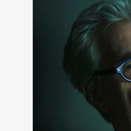
Pen Me
Pen Me