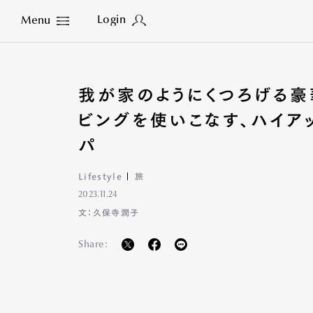
Login
Menu
Close
我が家のようにくつろげる豪
ビングを使いこなす、ハイアッ
パ
Lifestyle
旅
2023.11.24
文：久保寺潤子
Share: