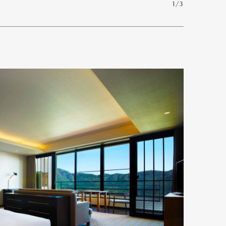
1/3
mbership
Magazine
Official Columnist
About
et
Pen international
Pen tw