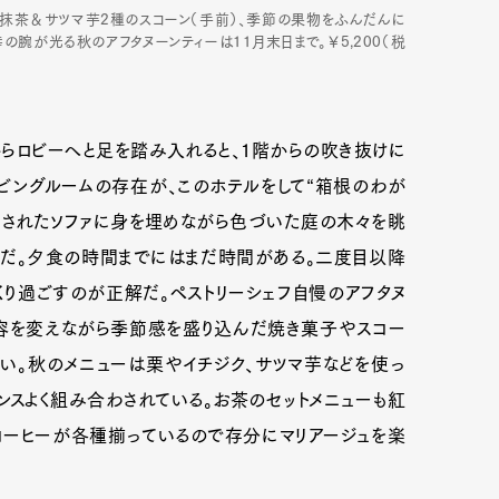
と抹茶＆サツマ芋2種のスコーン（手前）、季節の果物をふんだんに
の腕が光る秋のアフタヌーンティーは11月末日まで。￥5,200（税
からロビーへと足を踏み入れると、1階からの吹き抜けに
ビングルームの存在が、このホテルをして“箱根のわが
置されたソファに身を埋めながら色づいた庭の木々を眺
だ。夕食の時間までにはまだ時間がある。二度目以降
くり過ごすのが正解だ。ペストリーシェフ自慢のアフタヌ
内容を変えながら季節感を盛り込んだ焼き菓子やスコー
い。秋のメニューは栗やイチジク、サツマ芋などを使っ
Art&Design
Watch
Fashion
ンスよく組み合わされている。お茶のセットメニューも紅
ourmet
Cars
Product
Culture
、コーヒーが各種揃っているので存分にマリアージュを楽
Lifestyle