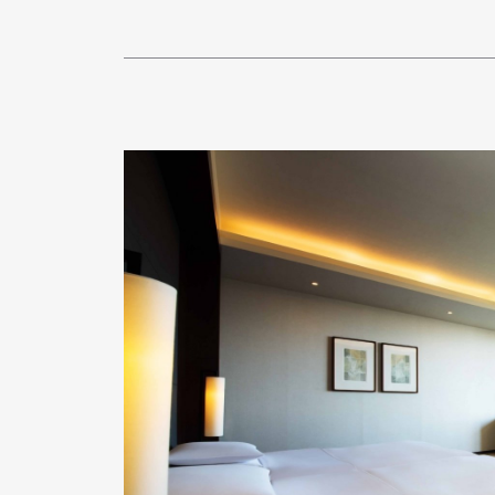
Pen Me
Pen Me