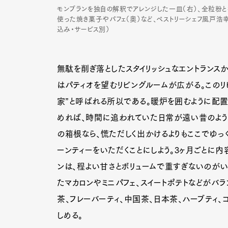
モンブランを独自の解釈でアレンジした一皿（右）、全粒粉
使った焼き菓子やパフェ（奥）など、ペストリーシェフ風戸浩幸
込み・サービス別）
無駄を削ぎ落としたスタイリッシュなエントランス
はパティオを望むリビングルームが広がる。このリ
家”と呼ばれる所以である。暖炉を囲むように配
めれば、時間に追われていた日常が遠い昔のよう
の箱根なら、慌ただしく出かけるよりもここでゆっ
ーンティーをいただくことにしよう。3ヶ月ごとに
ンは、程よい甘さとボリュームで重すぎないのがい
たマカロンやミニパフェ、スイートポテトなどがバラ
G
茶、フレーバーティ、中国茶、日本茶、ハーブティ
しめる。