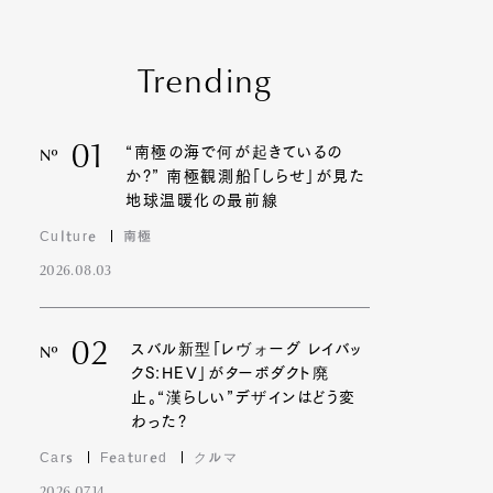
Trending
01
“南極の海で何が起きているの
Nº
か?” 南極観測船「しらせ」が見た
地球温暖化の最前線
Culture
南極
2026.08.03
02
スバル新型「レヴォーグ レイバッ
Nº
クS:HEV」がターボダクト廃
止。“漢らしい”デザインはどう変
わった?
Cars
Featured
クルマ