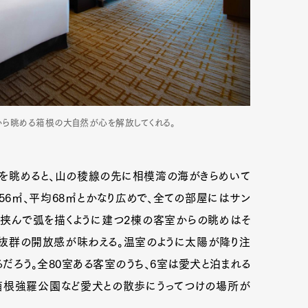
スから眺める箱根の大自然が心を解放してくれる。
を眺めると、山の稜線の先に相模湾の海がきらめいて
56㎡、平均68㎡とかなり広めで、全ての部屋にはサン
を挟んで弧を描くように建つ2棟の客室からの眺めはそ
、抜群の開放感が味わえる。温室のように太陽が降り注
だろう。全80室ある客室のうち、6室は愛犬と泊まれる
は箱根強羅公園など愛犬との散歩にうってつけの場所が