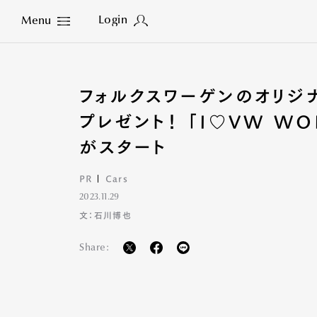
Login
Menu
Close
フォルクスワーゲンのオリジ
プレゼント！ 「I♡VW WO
がスタート
PR
Cars
2023.11.29
文：石川博也
Share: