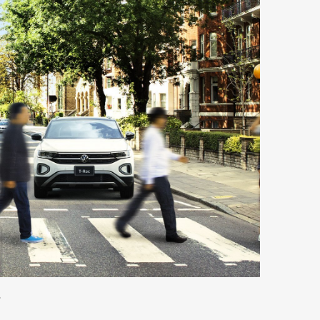
mbership
Magazine
Official Columnist
About
et
Pen international
Pen tw
。