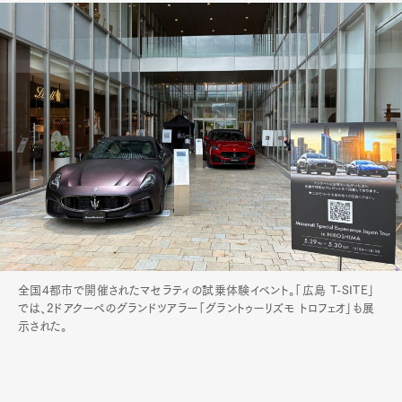
Official Columnist
About
Contact
Pen Meet
Pen international
Pen tw
全国4都市で開催されたマセラティの試乗体験イベント。「広島 T-SITE」
では、2ドアクーペのグランドツアラー「グラントゥーリズモ トロフェオ」も展
示された。