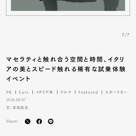
7/7
マセラティと触れ合う空間と時間、イタリ
アの美とスピード触れる稀有な試乗体験
イベント
Art&Design
Watch
Fashion
PR
Cars
イタリア車
クルマ
Featured
スポーツカー
Gourmet
Cars
2026.08.07
Product
Culture
Lifestyle
文：吉田拓生
Share:
Pen Membership
Magazine