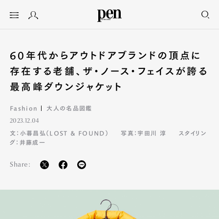
60年代からアウトドアブランドの頂点に
存在する老舗、ザ・ノース・フェイスが誇る
最高峰ダウンジャケット
Fashion
大人の名品図鑑
2023.12.04
文：小暮昌弘（LOST & FOUND）
写真：宇田川 淳
スタイリン
グ：井藤成一
Share: