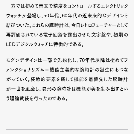
一方では初めて音叉で精度をコントロールするエレクトリック
ウォッチが登場し、50年代、60年代の近未来的なデザインと
結びついた。これらの腕時計は、今日レトロフューチャーとして
再評価されている電子回路を露出させた文字盤や、初期の
LEDデジタルウォッチに特徴的である。
モダンデザインは一部で先鋭化し、70年代以降は極めてフ
ァンクショナリズム＝機能主義的な腕時計の誕生にもつな
がっていく。装飾的要素を廃して機能を最優先した腕時計
Art&Design
Watch
Fashion
が一世を風靡し、異形の腕時計は機能が美を生み出すとい
Gourmet
Cars
う理論武装を行ったのである。
Product
Culture
Lifestyle
Pen Membership
Magazine