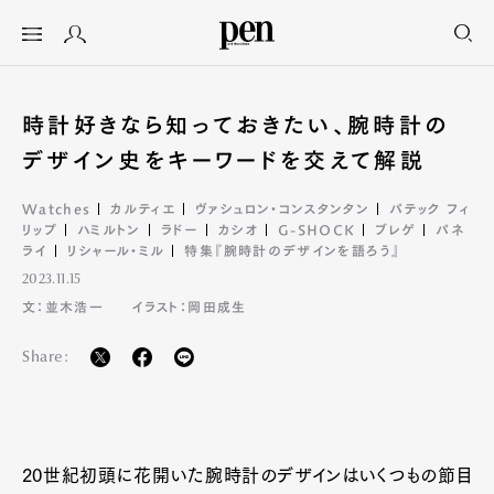
時計好きなら知っておきたい、腕時計の
デザイン史をキーワードを交えて解説
Watches
カルティエ
ヴァシュロン・コンスタンタン
パテック フィ
リップ
ハミルトン
ラドー
カシオ
G-SHOCK
ブレゲ
パネ
ライ
リシャール・ミル
特集『腕時計のデザインを語ろう』
2023.11.15
文：並木浩一
イラスト：岡田成生
Share:
20世紀初頭に花開いた腕時計のデザインはいくつもの節目