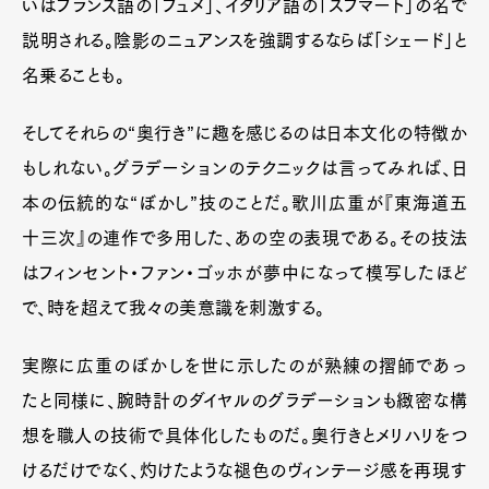
いはフランス語の「フュメ」、イタリア語の「スフマート」の名で
説明される。陰影のニュアンスを強調するならば「シェード」と
名乗ることも。
そしてそれらの“奥行き”に趣を感じるのは日本文化の特徴か
もしれない。グラデーションのテクニックは言ってみれば、日
本の伝統的な“ぼかし”技のことだ。歌川広重が『東海道五
十三次』の連作で多用した、あの空の表現である。その技法
はフィンセント・ファン・ゴッホが夢中になって模写したほど
で、時を超えて我々の美意識を刺激する。
実際に広重のぼかしを世に示したのが熟練の摺師であっ
たと同様に、腕時計のダイヤルのグラデーションも緻密な構
想を職人の技術で具体化したものだ。奥行きとメリハリをつ
けるだけでなく、灼けたような褪色のヴィンテージ感を再現す