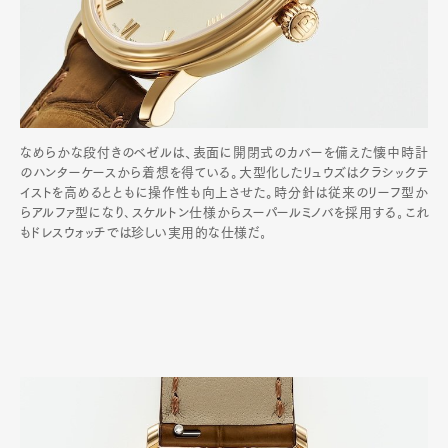
なめらかな段付きのベゼルは、表面に開閉式のカバーを備えた懐中時計
のハンターケースから着想を得ている。大型化したリュウズはクラシックテ
イストを高めるとともに操作性も向上させた。時分針は従来のリーフ型か
らアルファ型になり､スケルトン仕様からスーパールミノバを採用する｡これ
もドレスウォッチでは珍しい実用的な仕様だ｡