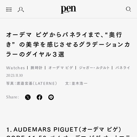
オーデマ ピゲからパネライまで、“奥行
き” の美学を感じさせるグラデーションカ
ラーのダイヤル３選
Watches
腕時計
オーデマ ピゲ
ジャガー・ルクルト
パネライ
2023.11.10
写真：渡邉宏基（LATERNE）
文：並木浩一
Share:
１．AUDEMARS PIGUET（オーデマ ピゲ）