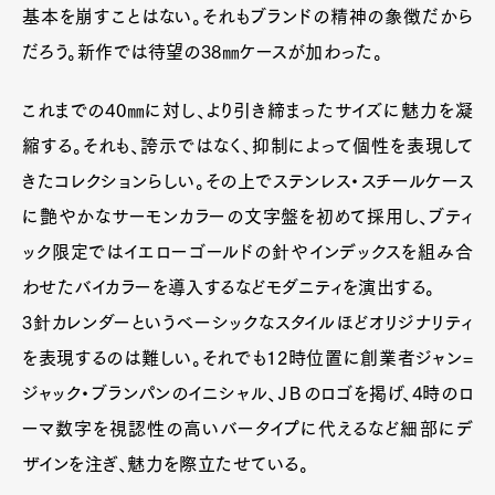
基本を崩すことはない。それもブランドの精神の象徴だから
だろう。新作では待望の38㎜ケースが加わった。
これまでの40㎜に対し、より引き締まったサイズに魅力を凝
縮する。それも、誇示ではなく、抑制によって個性を表現して
きたコレクションらしい。その上でステンレス・スチールケース
に艶やかなサーモンカラーの文字盤を初めて採用し、ブティ
ック限定ではイエローゴールドの針やインデックスを組み合
わせたバイカラーを導入するなどモダニティを演出する。
3針カレンダーというベーシックなスタイルほどオリジナリティ
を表現するのは難しい。それでも12時位置に創業者ジャン=
ジャック・ブランパンのイニシャル、ＪＢのロゴを掲げ、4時のロ
ーマ数字を視認性の高いバータイプに代えるなど細部にデ
ザインを注ぎ、魅力を際立たせている。