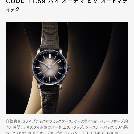
CODE 11.59 バイ オーデマ ピゲ オートマテ
ィック
自動巻き、SS×ブラックセラミックケース、ケース径41㎜、パワーリザーブ約
70 時間、テキスタイル調ラバー加工ストラップ、シースルーバック、30m防
水。￥3,685,000／オーデマ ピゲ ジャパン TEL：03-6830-0000