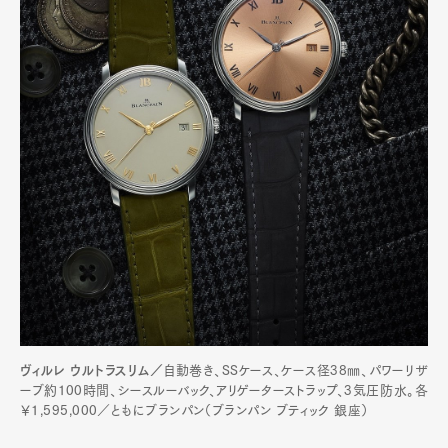
ヴィルレ ウルトラスリム／
自動巻き、SSケース、ケース径38㎜、パワーリザ
ーブ約100時間、シースルーバック、アリゲーターストラップ、3気圧防水。各
￥1,595,000／ともにブランパン（ブランパン ブティック 銀座）