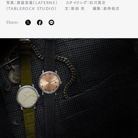
写真：渡邉宏基（LATERNE）
スタイリング：石川英次
（TABLEROCK STUDIO）
文：柴田 充
編集：倉持佑次
Share: