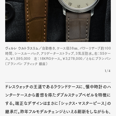
ヴィルレ ウルトラスリム／
自動巻き、ケース径38㎜、パワーリザーブ約100
時間、シースルーバック、アリゲーターストラップ、3気圧防水。右：SSケー
ス。￥1,595,000 左：18KRGケース。￥3,278,000／ともにブランパン
（ブランパン ブティック 銀座）
1/4
ドレスウォッチの王道であるラウンドケースに、懐中時計のハ
ンターケースから着想を得たダブルステップベゼルを特徴に
する。端正なデザインはまさに「シックス・マスターピース」の
継承だ。昨年フルモデルチェンジといえる刷新をしながらも、