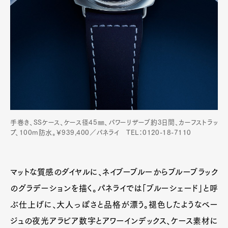
手巻き、SSケース、ケース径45㎜、パワーリザーブ約3日間、カーフストラッ
プ、100m防水。￥939,400／パネライ TEL：0120-18-7110
マットな質感のダイヤルに、ネイブーブルーからブルーブラック
のグラデーションを描く。パネライでは「ブルーシェード」と呼
ぶ仕上げに、大人っぽさと品格が漂う。褪色したようなベー
ジュの夜光アラビア数字とアワーインデックス、ケース素材に