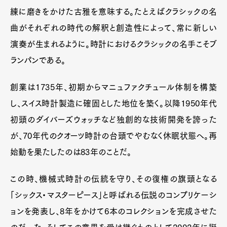
練に磨きをかけた古雅を意味する。たとえばクラシックの名
曲がそれぞれの時代の解釈と創造性によって、常に新しい
演奏が生まれるように。時計におけるクラシックの名手こそブ
ランパンである。
創業は1735年、初期からマニュファクチュール体制を構築
し、スイス時計製造に確固とした地位を築く。以降1950年代
初頭のダイバーズウォッチなど独創的な技術開発を誇った
Art&Design
Watch
Fashion
が、70年代のクオーツ時計の台頭でやむなく休眠状態へ。再
Gourmet
Cars
始動を果たしたのは83年のことだ。
Product
Culture
Lifestyle
この時、機械式時計の伝統を守り、その復権の旗頭となる
「シックス・マスターピース」と呼ばれる伝説のコンプリケーシ
Pen Membership
Magazine
ョンを発表し、8年をかけて6本のコレクションを完成させた
Official Columnist
About