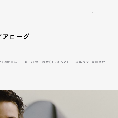
3/3
イアローグ
ア：河野富広
メイク：津田雅世（モッズヘア）
編集＆文：森田華代