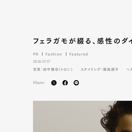
フェラガモが綴る、感性のダ
PR
Fashion
Featured
2026.07.17
写真：田中雅也（トロン）
スタイリング：飯島朋子
ヘ
Share: