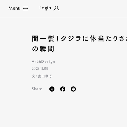
Login
Menu
Close
間一髪！クジラに体当たりさ
の瞬間
Art&Design
2023.11.08
文：宮田華子
Share: