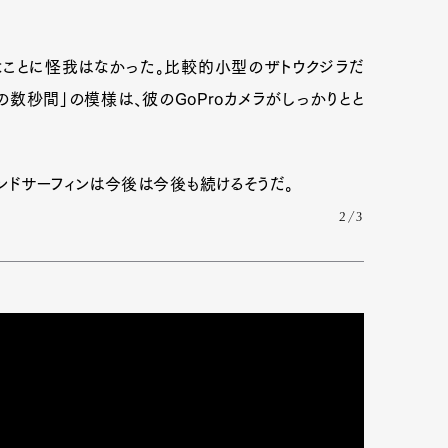
なことに怪我はなかった。比較的小型のザトウクジラだ
数秒間」の模様は、彼のGoProカメラがしっかりとと
ンドサーフィンは今後は今後も続けるそうだ。
2/3
Art&Design
Watch
Fashion
ourmet
Cars
Product
Culture
Lifestyle