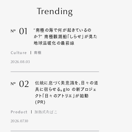
Trending
01
“南極の海で何が起きているの
Nº
か?” 南極観測船「しらせ」が見た
地球温暖化の最前線
Culture
南極
2026.08.03
02
伝統に息づく美意識を、日々の道
Nº
具に宿らせる。glo の新プロジェ
クト「日々のアトリエ」が始動
(PR)
Product
加熱式たばこ
2026.07.10