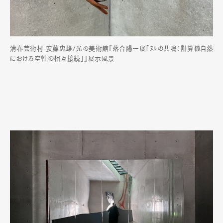
清春芸術村 安藤忠雄/光の美術館『落合陽一展「ﾇﾙの共鳴：計算機自然
における空性の相互接続」』展示風景