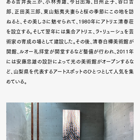
ある吉井長三が、小林秀雄、今日出海、白州正子、谷口吉
郎、正田英三郎、東山魁夷夫妻らと桜の季節にこの地を訪
ねると、その美しさに魅せられて、1980年にアトリエ清春荘
を設立する。そして翌年には集合アトリエ、ラ・リューシュを芸
術家の育成の場として建設した。その後、清春白樺美術館が
開館、ルオー礼拝堂が開堂するなど整備が行われ、2011年
には安藤忠雄の設計によって光の美術館がオープンするな
ど、山梨県を代表するアートスポットのひとつとして人気を集
めている。