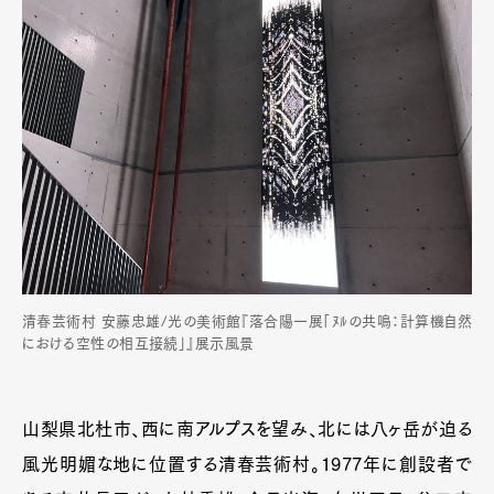
清春芸術村 安藤忠雄/光の美術館『落合陽一展「ﾇﾙの共鳴：計算機自然
における空性の相互接続」』展示風景
山梨県北杜市、西に南アルプスを望み、北には八ヶ岳が迫る
風光明媚な地に位置する清春芸術村。1977年に創設者で