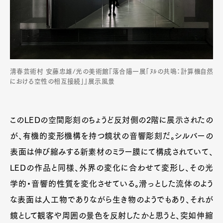
清春芸術村 安藤忠雄/光の美術館『落合陽一展「ﾇﾙの共鳴：計算機自然
における空性の相互接続」』展示風景
このLEDの空間彫刻のちょうど反対側の2階に展示されたの
が、有機的変形機構を持つ鏡状の音響彫刻だ。シルバーの
表面は伸び縮みする新素材のミラー膜にて構成されていて、
LEDの作品と同様、外界の変化に合わせて変形し、その光
学的・音響的性質を変化させている。滑っとした流体のよう
な表面は人工物でありながら生き物のようでもあり、それが
鏡として観客や周囲の景色を反射したかと思うと、突如伸縮