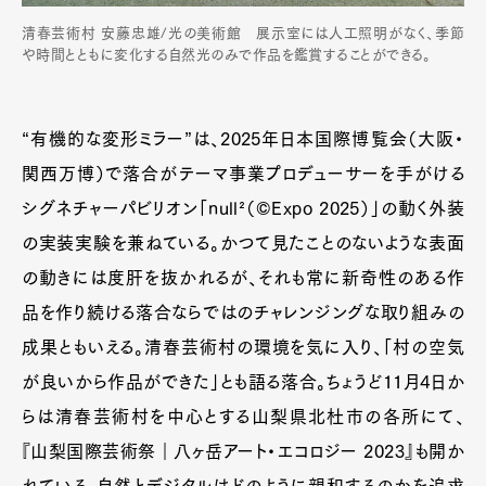
清春芸術村 安藤忠雄/光の美術館 展示室には人工照明がなく、季節
や時間とともに変化する自然光のみで作品を鑑賞することができる。
“有機的な変形ミラー”は、2025年日本国際博覧会（大阪・
関西万博）で落合がテーマ事業プロデューサーを手がける
シグネチャーパビリオン「null²（©Expo 2025）」の動く外装
の実装実験を兼ねている。かつて見たことのないような表面
の動きには度肝を抜かれるが、それも常に新奇性のある作
品を作り続ける落合ならではのチャレンジングな取り組みの
成果ともいえる。清春芸術村の環境を気に入り、「村の空気
が良いから作品ができた」とも語る落合。ちょうど11月4日か
らは清春芸術村を中心とする山梨県北杜市の各所にて、
『山梨国際芸術祭｜八ヶ岳アート・エコロジー 2023』も開か