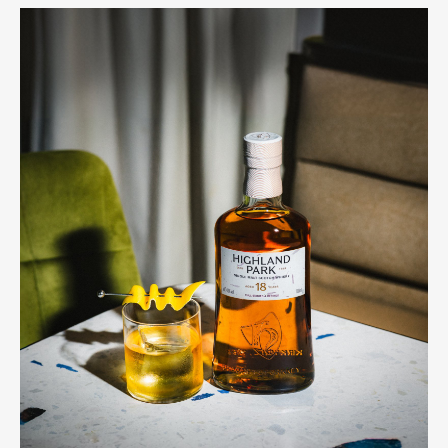
Pen Membership
Magazine
Official Columnist
About
Contact
Pen Meet
Pen international
Pen tw