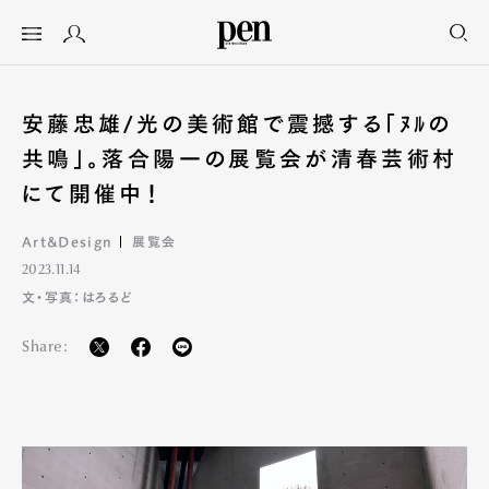
安藤忠雄/光の美術館で震撼する「ﾇﾙの
共鳴」。落合陽一の展覧会が清春芸術村
にて開催中！
Art&Design
展覧会
2023.11.14
文・写真：はろるど
Share: