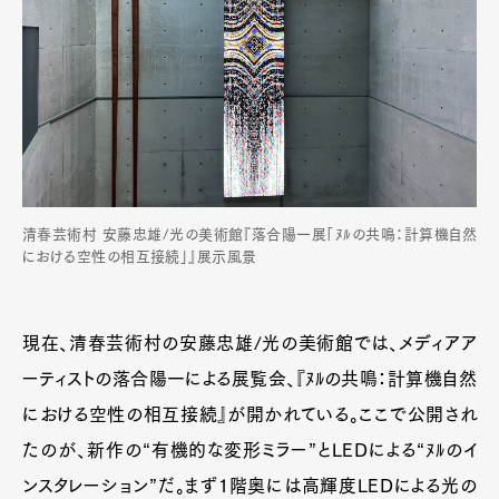
清春芸術村 安藤忠雄/光の美術館『落合陽一展「ﾇﾙの共鳴：計算機自然
における空性の相互接続」』展示風景
現在、清春芸術村の安藤忠雄/光の美術館では、メディアア
ーティストの落合陽一による展覧会、『ﾇﾙの共鳴：計算機自然
における空性の相互接続』が開かれている。ここで公開され
たのが、新作の“有機的な変形ミラー”とLEDによる“ﾇﾙのイ
ンスタレーション”だ。まず1階奥には高輝度LEDによる光の