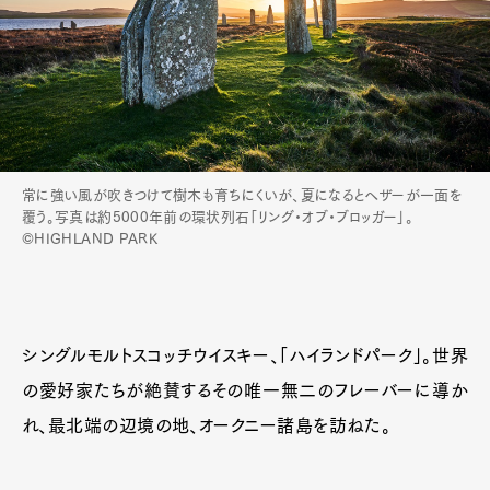
常に強い風が吹きつけて樹木も育ちにくいが、夏になるとヘザーが一面を
覆う。写真は約5000年前の環状列石「リング・オブ・ブロッガー」。
©HIGHLAND PARK
シングルモルトスコッチウイスキー、「ハイランドパーク」。世界
の愛好家たちが絶賛するその唯一無二のフレーバーに導か
Art&Design
Watch
Fashion
Gourmet
Cars
れ、最北端の辺境の地、オークニー諸島を訪ねた。
Product
Culture
Lifestyle