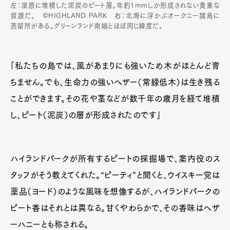
左：湿原に堆積した泥炭のピート層。年約1mmしか形成されない貴重な
資源だ。 ©HIGHLAND PARK 右：北海に浮かぶオークニー諸島に
蒸留所がある。グリーンランド南端とほぼ同じ緯度だ。
「私たちの島では、風があまりにも強いため木がほとんど育
ちません。でも、生命力の強いヘザー（常緑低木）は生き残る
ことができます。その花や茎などが数千年の歳月を経て堆積
し、ピート（泥炭）の層が形成されたのです」
ハイランドパークが所有するピートの採掘場で、案内役のス
タッフがそう教えてくれた。“ピーティ”と聞くと、ウイスキー党は
薬品（ヨード）のような風味を想像するが、ハイランドパークの
ピート香はそれとは異なる。甘くやわらかで、その香味はヘザ
ーハニーとも称される。