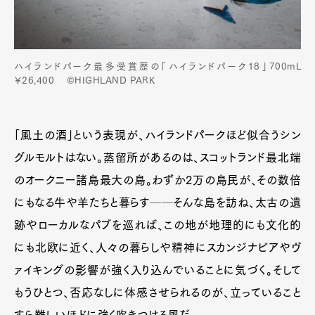
ハイランドパーク最多受賞歴の「ハイランドパーク18」700mL
￥26,400 ©HIGHLAND PARK
「風土の酒」という表現が、ハイランドパークほど似合うシン
グルモルトはない。蒸留所があるのは、スコットランド最北端
のオークニー諸島最大の島。わずか2万の島民が、その数倍
にもなる牛や羊たちと暮らす──そんな島を訪ね、太古の遺
跡やローカルなパブを巡れば、この地が地理的にも文化的
にも北欧に近く、人々の暮らしや精神にスカンジナビアやヴ
ァイキングの影響が強く入り込んでいることに気づく。そして
もうひとつ、否応なしに体感させられるのが、立っていること