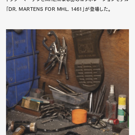
「DR. MARTENS FOR MHL. 1461」が登場した。
Art&Design
Watch
Fashion
Gourmet
Cars
Product
Culture
Lifestyle
Pen Membership
Magazine
Official Columnist
About
Contact
Pen Meet
Pen international
Pen tw