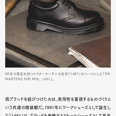
65年の歴史を持つドクターマーチンの名作「1461」をベースにした「DR.
MARTENS FOR MHL. 1461」。
両ブランドを結びつけたのは、実用性を重視するものづくりと
いう共通の価値観だ。1961年にワークシューズとして誕生し
た「1461」は、ブランドを象徴する3ホールシューズとして長年