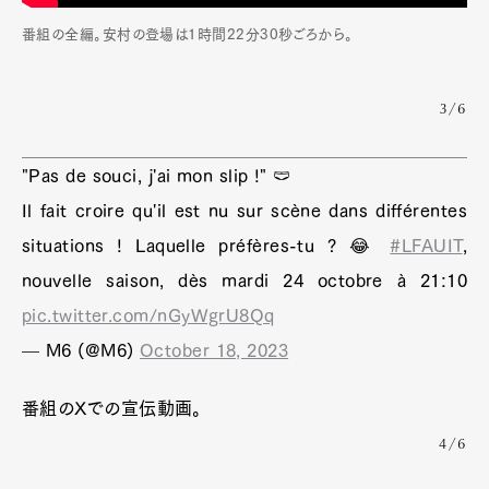
番組の全編。安村の登場は1時間22分30秒ごろから。
3/6
"Pas de souci, j'ai mon slip !" 🩲
Il fait croire qu'il est nu sur scène dans différentes
situations ! Laquelle préfères-tu ? 😂
#LFAUIT
,
nouvelle saison, dès mardi 24 octobre à 21:10
pic.twitter.com/nGyWgrU8Qq
— M6 (@M6)
October 18, 2023
番組のXでの宣伝動画。
4/6