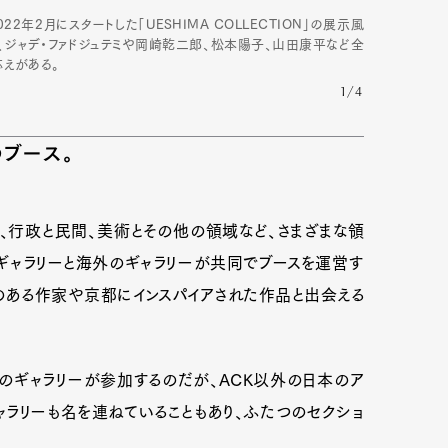
年2月にスタートした「UESHIMA COLLECTION」の展示風
ジャデ・ファドジュテミや岡崎乾二郎、松本陽子、山田康平など全
えがある。
1/4
ブース。
、行政と民間、美術とその他の領域など、さまざまな領
本のギャラリーと海外のギャラリーが共同でブースを運営す
りのある作家や京都にインスパイアされた作品と出会える
Art&Design
Watch
Fashion
3のギャラリーが参加するのだが、ACK以外の日本のア
ourmet
Cars
Product
Culture
ャラリーも名を連ねていることもあり、ふたつのセクショ
Lifestyle