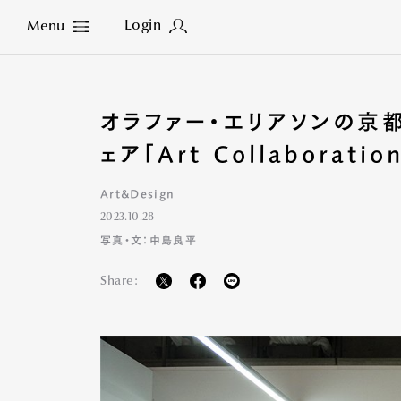
Login
Menu
Close
オラファー・エリアソンの京
ェア「Art Collaborati
Art&Design
2023.10.28
写真・文：中島良平
Share: