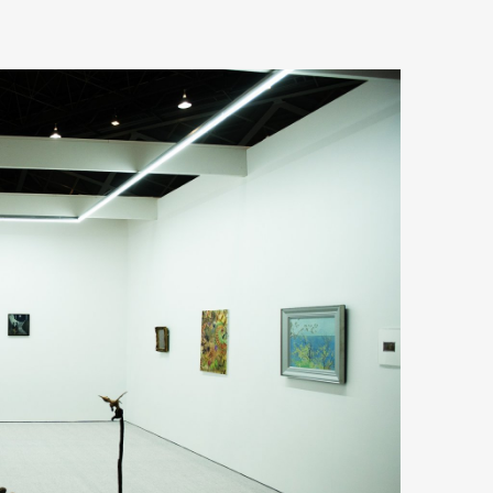
mbership
Magazine
Official Columnist
About
et
Pen international
Pen tw