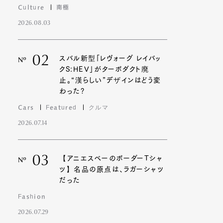
Culture
南極
2026.08.03
02
スバル新型「レヴォーグ レイバッ
Nº
クS:HEV」がターボダクト廃
止。“漢らしい”デザインはどう変
わった?
Cars
Featured
クルマ
2026.07.14
03
【アニエスベーのボーダーTシャ
Nº
ツ】名品の原点は、ラガーシャツ
だった
Fashion
2026.07.29