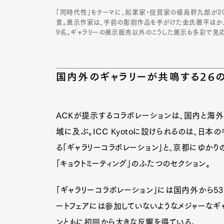
「同時代性」をテーマに、起業家・投資家の植島幹九郎が2022
景。展示作家は、手前の彫刻作品を手がけた金氏徹平ほか、
9名。ギャラリーの展示販売以外のこうした展示も多彩で見応
国内外のギャラリーが共鳴する26の
ACKが提示するコラボレーションは、国内と海外
域に及ぶ。ICC Kyotoに設けられるのは、日
る「ギャラリーコラボレーション」と、京都にゆか
「キョウトミーティング」のふたつのセクション。
「ギャラリーコラボレーション」には国内外から5
G
ートフェアには参加していないようなメジャーなギ
ンともに初回から大きな反響を得ている。