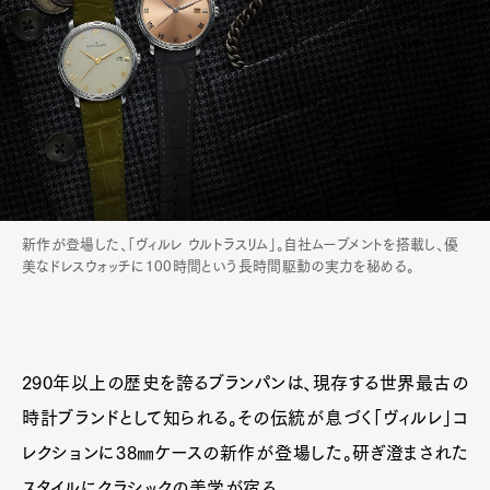
Official Columnist
About
Contact
Pen Meet
Pen international
Pen tw
新作が登場した、「ヴィルレ ウルトラスリム」。自社ムーブメントを搭載し、優
美なドレスウォッチに100時間という長時間駆動の実力を秘める。
290年以上の歴史を誇るブランパンは、現存する世界最古の
時計ブランドとして知られる。その伝統が息づく「ヴィルレ」コ
レクションに38㎜ケースの新作が登場した。研ぎ澄まされた
スタイルにクラシックの美学が宿る。