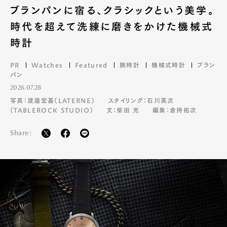
ブランパンに宿る、クラシックという美学。
時代を超えて洗練に磨きをかけた機械式
時計
PR
Watches
Featured
腕時計
機械式時計
ブラン
パン
2026.07.28
写真：渡邉宏基（LATERNE）
スタイリング：石川英次
（TABLEROCK STUDIO）
文：柴田 充
編集：倉持佑次
Share:
Art&Design
Watch
Fashion
Gourmet
Cars
Product
Culture
Lifestyle
Pen Membership
Magazine