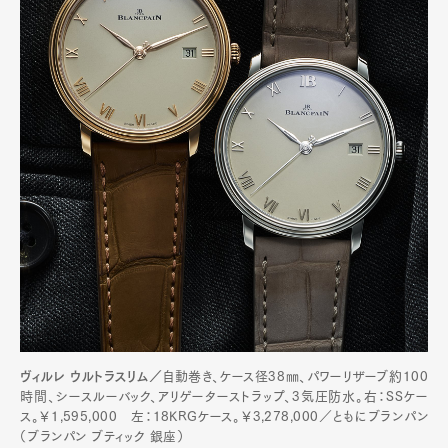
ヴィルレ ウルトラスリム／
自動巻き、ケース径38㎜、パワーリザーブ約100
時間、シースルーバック、アリゲーターストラップ、3気圧防水。右：SSケー
ス。￥1,595,000 左：18KRGケース。￥3,278,000／ともにブランパン
（ブランパン ブティック 銀座）