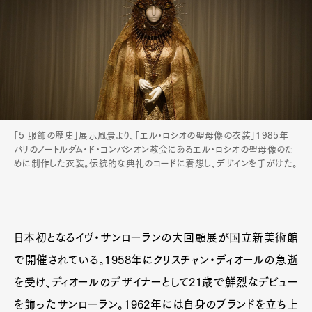
「5 服飾の歴史」展示風景より、「エル・ロシオの聖母像の衣装」1985年
パリのノートルダム・ド・コンパシオン教会にあるエル・ロシオの聖母像のた
めに制作した衣装。伝統的な典礼のコードに着想し、デザインを手がけた。
日本初となるイヴ・サンローランの大回顧展が国立新美術館
で開催されている。1958年にクリスチャン・ディオールの急逝
を受け、ディオールのデザイナーとして21歳で鮮烈なデビュー
を飾ったサンローラン。1962年には自身のブランドを立ち上