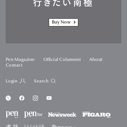
行きたい南極
Buy Now
Pen Magazine
Official Columnist
About
Contact
Login
Search