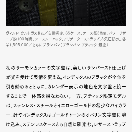
ヴィルレ ウルトラスリム／
自動巻き、SSケース、ケース径38㎜、パワーリザ
ーブ約100時間、シースルーバック、アリゲーターストラップ、3気圧防水。各
￥1,595,000／ともにブランパン（ブランパン ブティック 銀座）
初のサーモンカラーの文字盤は、美しいサンバースト仕上げ
が光を受けて表情を変える。インデックスのブラックが全体を
引き締めるとともに、カレンダー表示の地色を文字盤と統一
することで一体感を損なわない。一方、ブティック限定モデル
は、ステンレス・スチールとイエローゴールドの希少なバイカラ
ー。針やインデックスはゴールドトーンのオパリン文字盤に溶
け込み、ステンレスケースとも自然に馴染む。レザーストラップ