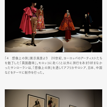
「4 想像上の旅」展示風景より 20世紀、ヨーロッパのアーティストたち
を魅了した「異国趣味」。モロッコに赴くこと以外に旅行をあまり好まなか
ったサンローランは、「想像上の旅」を通してアフリカやロシア、日本、中国
などをテーマに制作を行った。