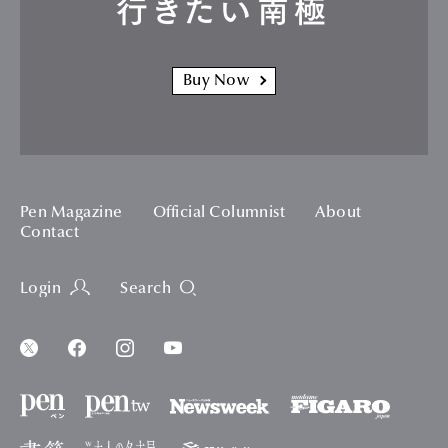
行きたい南極
Buy Now
Pen Magazine
Official Columnist
About
Contact
Login
Search