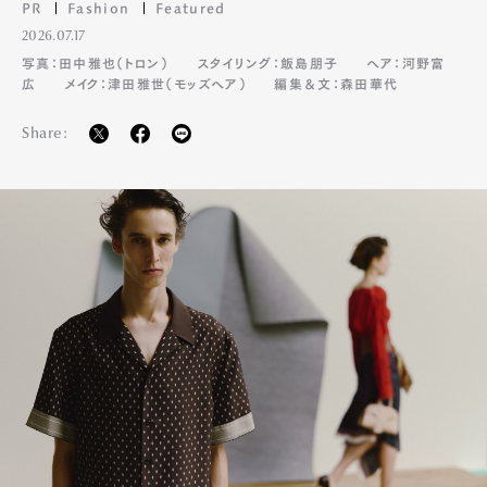
PR
Fashion
Featured
2026.07.17
写真：田中雅也（トロン）
スタイリング：飯島朋子
ヘア：河野富
広
メイク：津田雅世（モッズヘア）
編集＆文：森田華代
Share:
Art&Design
Watch
Fashion
Gourmet
Cars
Product
Culture
Lifestyle