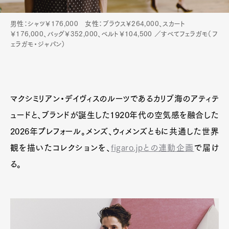
男性：シャツ￥176,000 女性：ブラウス￥264,000、スカート
Pen Membership
Magazine
￥176,000、バッグ￥352,000、ベルト￥104,500 ／すべてフェラガモ（フ
Official Columnist
About
ェラガモ・ジャパン）
Contact
Pen Meet
マクシミリアン・デイヴィスのルーツであるカリブ海のアティテ
ュードと、ブランドが誕生した1920年代の空気感を融合した
Pen international
Pen tw
2026年プレフォール。メンズ、ウィメンズともに共通した世界
観を描いたコレクションを、
figaro.jpとの連動企画
で届け
る。