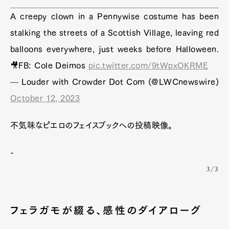
A creepy clown in a Pennywise costume has been
stalking the streets of a Scottish Village, leaving red
balloons everywhere, just weeks before Halloween.
🎥FB: Cole Deimos
pic.twitter.com/9tWpxOKRME
— Louder with Crowder Dot Com (@LWCnewswire)
October 12, 2023
不気味なピエロのフェイスブックへの投稿映像。
-
3/3
フェラガモが綴る、感性のダイアローグ