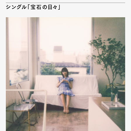
Product
Culture
Lifestyle
シングル「宝石の日々」
Pen Membership
Magazine
Official Columnist
About
Contact
Pen Meet
Pen international
Pen tw