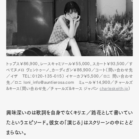
トップス￥86,900、レースキャミソール￥55,000、スカート￥93,500／す
べてヌメロ ヴェントゥーノ、カーディガン￥86,900／コート（問い合わせ先
／イザ TEL：0120-135-015） イヤーカフ￥5,500／ロニ 問い合わせ
先／ロニ loni_info@auntierosa.com ミュール￥14,900／チャールズ
&キース（問い合わせ先／チャールズ&キース ジャパン
charleskeith.jp
）
興味深いのは歌詞を自身でなくキリエ／路花として書いてい
たというエピソード。彼女の「演じる」はスクリーンの中にとど
まらない。