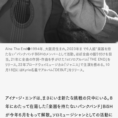
Aina The End●1994年、大阪府生まれ。2023年ま で6人組“楽器を持
たない”パンクバンドBiSHのメンバーとして活動。ほぼ全曲の振り付けを担
当。21年に全曲の作詞・作曲を手がけた1stソロアルバム『THE END』を
リリース。22年ブロードウェイミュージカル『ジャニス』で主演を務める。10
月18日にはKyrie名義でアルバム『DEBUT』をリリース。
アイナ・ジ・エンドは、まさにいま新たな挑戦の只中にいる。８
年にわたって在籍した「楽器を持たないパンクバンド」BiSH
が今年６月をもって解散。ソロミュージシャンとしての活動に