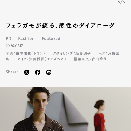
5/5
フェラガモが綴る、感性のダイアローグ
PR
Fashion
Featured
2026.07.17
写真：田中雅也（トロン）
スタイリング：飯島朋子
ヘア：河野富
広
メイク：津田雅世（モッズヘア）
編集＆文：森田華代
Share: