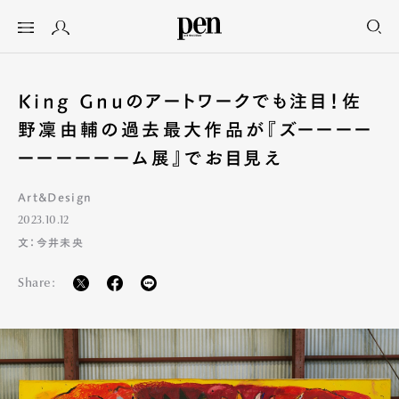
King Gnuのアートワークでも注目！佐
野凜由輔の過去最大作品が『ズーーーー
ーーーーーーム展』でお目見え
Art&Design
2023.10.12
文：今井未央
Share: