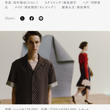
写真：田中雅也（トロン）
スタイリング：飯島朋子
ヘア：河野富
広
メイク：津田雅世（モッズヘア）
編集＆文：森田華代
Share:
男性：シャツ￥176,000 女性：ブラウス￥264,000、スカート