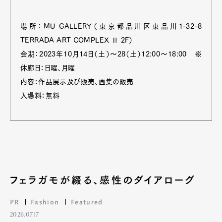
場所：MU GALLERY（東京都品川区東品川1-32-8
TERRADA ART COMPLEX Ⅱ 2F）
Art&Design
Watch
Fashion
Gourmet
Cars
会期：2023年10月14日（土）〜28（土）12:00〜18:00 ※
休廊日：日曜、月曜
Product
Culture
Lifestyle
内容：作品展示及び販売、画集の販売
入場料：無料
Pen Membership
Magazine
Official Columnist
About
Contact
フェラガモが綴る、感性のダイアローグ
Pen Meet
PR
Fashion
Featured
Pen international
Pen tw
2026.07.17