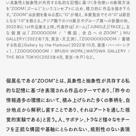
い具象性と抽象性が共存する私的な記憶に基づく多色使いの表現方法
を“ZOOM（ズーム）”というコンセプトに込め、精力的に作品を描き下ろ
す。“ZOOM”は会期を重ねる度に“O”が増え、本展覧会でその“O”は節目
となる“10”を数える。アジア圏でのソロ展示やグループ展への参画の他、
2022年に1st作品集を上梓。代表作は『ズーム』『JUNGLE』『FACE』。主
な個展は『ZOOOOOOM / “構図、余白へのZOOM”』MU
GALLERY（2022年7月、東京・天王洲）、『ZOOOOOOOOOM / 蓄積
する色彩』Gallery by the Harbour（2022年10月、香港・ハーバーシテ
ィ）、『ZOOOOOOOOM / BRUSH WORK』WATOWA GALLERY /
THE BOX TOKYO（2023年4月、東京・今戸）など。
個展名である“ZOOM”とは、具象性と抽象性が共存する私
的な記憶に基づき表現される作品のテーマであり、「昨今の
情報過多の環境において、積み上げられた多くの事柄を、自
分地点から解釈し直すことであり、それはアートを通した視
覚的実験である」と言う。人、サボテン、トラなど様々なモチー
フを正統な構図や基軸にとらわれない、規則性のない表現