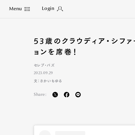
Login
Menu
Close
53歳のクラウディア・シファ
ョンを席巻！
セレブ・バズ
2023.09.29
文：さかいもゆる
Share: