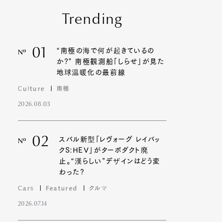
Trending
01
“南極の海で何が起きているの
Nº
か?” 南極観測船「しらせ」が見た
地球温暖化の最前線
Culture
南極
2026.08.03
02
スバル新型「レヴォーグ レイバッ
Nº
クS:HEV」がターボダクト廃
止。“漢らしい”デザインはどう変
わった?
Cars
Featured
クルマ
2026.07.14