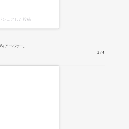
iffer)がシェアした投稿
mbership
Magazine
Official Columnist
About
ディア・シファー。
2/4
et
Pen international
Pen tw