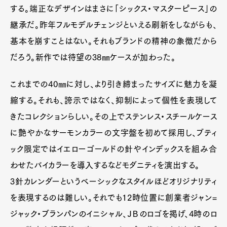
する。端正なデザインはまさに「シックス・マスターピース」の
継承だ。昨年フルモデルチェンジといえる刷新をしながらも、
基本を崩すことはない。それもブランドの精神の象徴だから
だろう。新作では待望の38㎜ケースが加わった。
これまでの40㎜に対し、より引き締まったサイズに魅力を凝
縮する。それも、誇示ではなく、抑制によって個性を表現して
きたコレクションらしい。その上でステンレス・スチールケース
に艶やかなサーモンカラーの文字盤を初めて採用し、ブティ
ック限定ではイエローゴールドの針やインデックスを組み合
わせたバイカラーを導入するなどモダニティを演出する。
3針カレンダーというベーシックなスタイルほどオリジナリティ
を表現するのは難しい。それでも12時位置に創業者ジャン=
ジャック・ブランパンのイニシャル、ＪＢのロゴを掲げ、4時のロ