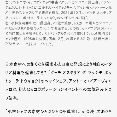
左：アントニオ・イアコヴィエッロ●南イタリア・カンパニア州出身。アラン・
デュカス、レネ・レゼピ、エルネスト・イアッカリーノ、マッシモ・ボットゥーラな
ど世界的なシェフの下で研鑽を積み、2021年10月に「グッチ オステリア
ダ マッシモ ボットゥーラ トウキョウ」のヘッドシェフに就任。
右：小林寛司●和歌山県出身。21歳で渡伊。トスカーナ州やカンパニア
州などイタリア各地のレストランで修業する。その後、カンパニア州ソレント
で当時三つ星を獲得していた「ドン・アルフォンソ1890」でパスタ部門のシ
ェフを務め、1998年に帰国。同年12月、故郷である和歌山県岩出市に
「ヴィラ アイーダ」をオープンした。
日本食材への飽くなき探求心と自由な発想により独自のイタ
リア料理を追求してきた「グッチ オステリア ダ マッシモ ボッ
トゥーラ トウキョウ」のヘッドシェフ、アントニオ・イアコヴィエ
ッロは、初となるコラボレーションイベントへの意気込みをこ
う語る。
「小林シェフの素材ひとつひとつを尊重し、かつ決してありき