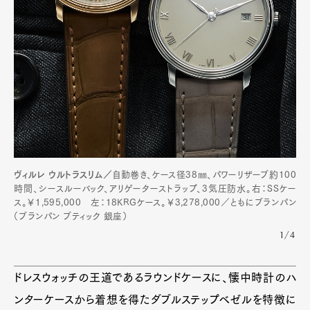
Official Columnist
About
Contact
Pen Meet
Pen international
Pen tw
ヴィルレ ウルトラスリム／
自動巻き、ケース径38㎜、パワーリザーブ約100
時間、シースルーバック、アリゲーターストラップ、3気圧防水。右：SSケー
ス。￥1,595,000 左：18KRGケース。￥3,278,000／ともにブランパン
（ブランパン ブティック 銀座）
1/4
ドレスウォッチの王道であるラウンドケースに、懐中時計のハ
ンターケースから着想を得たダブルステップベゼルを特徴に