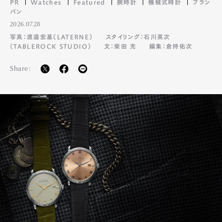
PR
Watches
Featured
腕時計
機械式時計
ブラン
パン
2026.07.28
写真：渡邉宏基（LATERNE）
スタイリング：石川英次
（TABLEROCK STUDIO）
文：柴田 充
編集：倉持佑次
Share: