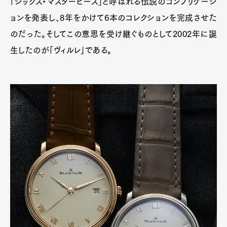
「シックス・マスターピース」と呼ばれる伝説のコンプリケーシ
ョンを発表し、8年をかけて6本のコレクションを完成させた
のだった。そしてこの意思を受け継ぐものとして2002年に誕
生したのが「ヴィルレ」である。
Art&Design
Watch
Fashion
Gourmet
Cars
Product
Culture
Lifestyle
Pen Membership
Magazine