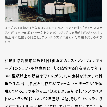
オープン以来初めてとなるコラボレーションイベントを催す「グッチ オステ
リア ダ マッシモ ボットゥーラ トウキョウ」。グッチの旗艦店「グッチ並木」の
最上階に位置する同店は、ブランドの美学に彩られた内装も楽しみのひ
とつ。
和歌山県岩出市にある1日1組限定のレストラン「ヴィラ アイ
ーダ」のシェフ・小林寛司は、店に隣接する自家菜園で年間
300種類以上の野菜を育てながら、旬の素材を活かした料
理を生み出し、自然と共存する“ファーム トゥ テーブル”を体
現している。その姿勢が広く認められ、最新の「アジアのベス
トレストラン50」において2年連続14位、そして「ミシュランガ
イド京都・大阪＋和歌山 2022」では二つ星だけでなく、環