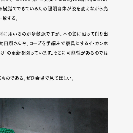
る樹脂でできているため照明自体が姿を変えながら光
も一致する。
建材に用いるのが多数派ですが、木の節に沿って削り出
太田翔さんや、ロープを手編みで家具にするイ・カンホ
け”の更新を図っています。そこに可能性があるのでは
るものである。ぜひ会場で見てほしい。
Art&Design
Watch
Fashion
ourmet
Cars
Product
Culture
Lifestyle