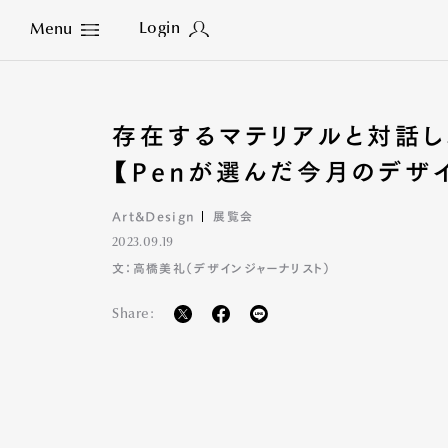
Login
Menu
Close
存在するマテリアルと対話し
【Penが選んだ今月のデザ
Art&Design
展覧会
2023.09.19
文：高橋美礼（デザインジャーナリスト）
Share: