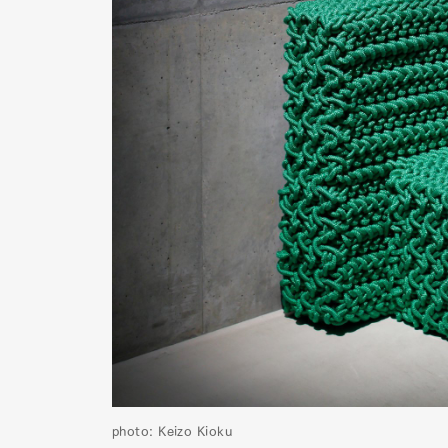
Pen Me
Pen Me
photo: Keizo Kioku