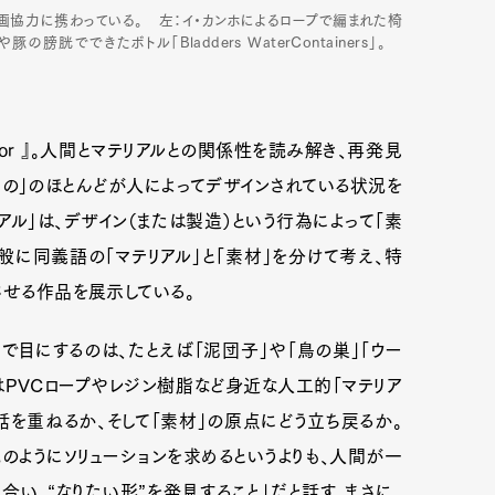
協力に携わっている。 左：イ・カンホによるロープで編まれた椅
胱でできたボトル「Bladders WaterContainers」。
ial, or 』。人間とマテリアルとの関係性を読み解き、再発見
の」のほとんどが人によってデザインされている状況を
アル」は、デザイン（または製造）という行為によって「素
般に同義語の「マテリアル」と「素材」を分けて考え、特
させる作品を展示している。
目にするのは、たとえば「泥団子」や「鳥の巣」「ウー
PVCロープやレジン樹脂など身近な人工的「マテリア
話を重ねるか、そして「素材」の原点にどう立ち戻るか。
のようにソリューションを求めるというよりも、人間が一
い、“なりたい形”を発見すること」だと話す。まさに、