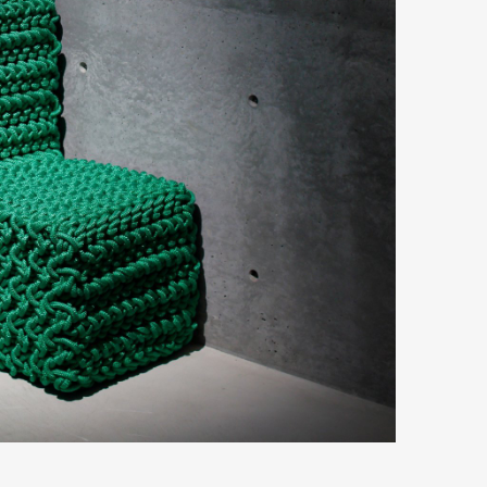
mbership
Magazine
Official Columnist
About
et
Pen international
Pen tw