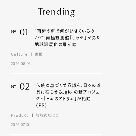
Trending
01
“南極の海で何が起きているの
Nº
か?” 南極観測船「しらせ」が見た
地球温暖化の最前線
Culture
南極
2026.08.03
02
伝統に息づく美意識を、日々の道
Nº
具に宿らせる。glo の新プロジェ
クト「日々のアトリエ」が始動
(PR)
Product
加熱式たばこ
2026.07.10