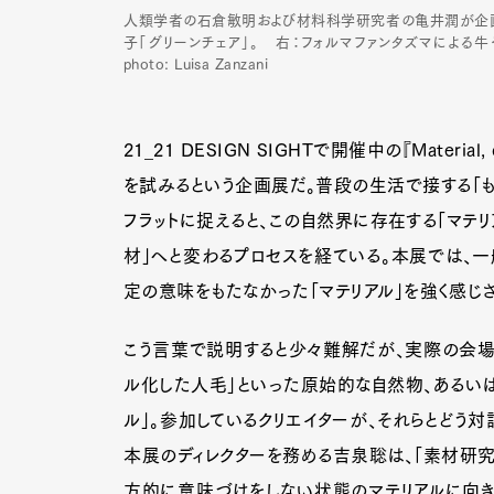
人類学者の石倉敏明および材料科学研究者の亀井潤が企画
子「グリーンチェア」。 右：フォルマファンタズマによる牛や豚の膀
photo: Luisa Zanzani
21_21 DESIGN SIGHTで開催中の『Mater
を試みるという企画展だ。普段の生活で接する「も
フラットに捉えると、この自然界に存在する「マテリ
材」へと変わるプロセスを経ている。本展では、一
定の意味をもたなかった「マテリアル」を強く感じ
こう言葉で説明すると少々難解だが、実際の会場で
ル化した人毛」といった原始的な自然物、あるいは
ル」。参加しているクリエイターが、それらとどう対
本展のディレクターを務める吉泉聡は、「素材研究
方的に意味づけをしない状態のマテリアルに向き合