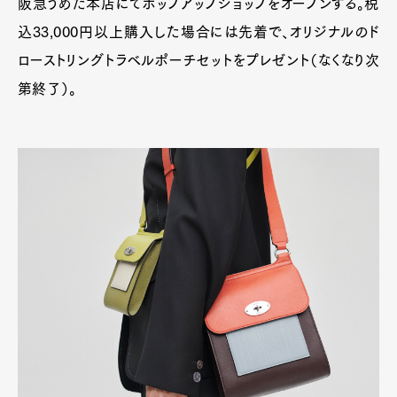
阪急うめだ本店にてポップアップショップをオープンする。税
込33,000円以上購入した場合には先着で、オリジナルのド
Art&Design
Watch
Fashion
Gourmet
Cars
ローストリングトラベルポーチセットをプレゼント（なくなり次
Product
Culture
Lifestyle
第終了）。
Pen Membership
Magazine
Official Columnist
About
Contact
Pen Meet
Pen international
Pen tw