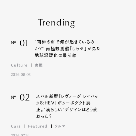
Trending
01
“南極の海で何が起きているの
Nº
か?” 南極観測船「しらせ」が見た
地球温暖化の最前線
Culture
南極
2026.08.03
02
スバル新型「レヴォーグ レイバッ
Nº
クS:HEV」がターボダクト廃
止。“漢らしい”デザインはどう変
わった?
Cars
Featured
クルマ