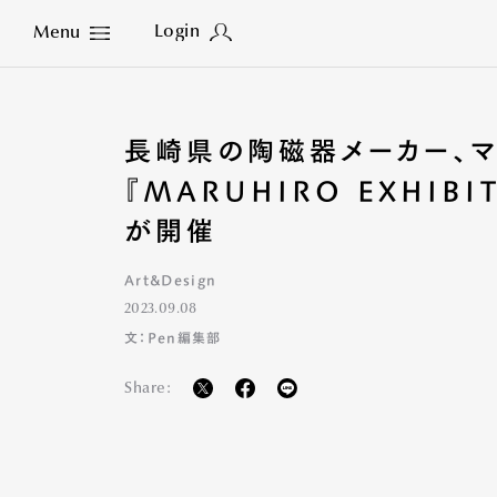
Login
Menu
Close
長崎県の陶磁器メーカー、
『MARUHIRO EXHIBIT
が開催
Art&Design
2023.09.08
文：Pen編集部
Share: