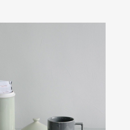
Art&Design
Watch
Fashion
ourmet
Cars
Product
Culture
Lifestyle