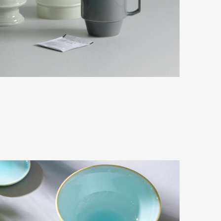
mbership
Magazine
Official Columnist
About
et
Pen international
Pen tw