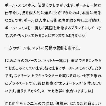
ポール・スミス本人、伝説そのものがいます。ポールと一緒に
仕事をし、彼を個人的に知ることができたのは、本当に光栄
なことです。ポールは人生と芸術の境界線を押し広げ続け、
Art&Design
Watch
Fashion
ポール・スミスを一貫して英国を象徴するブランドにしていま
Gourmet
Cars
す。スタイリッシュであることは言うまでもありません」
Product
Culture
Lifestyle
一方のポールも、マットに同様の賛辞を寄せる。
「これからの2シーズン、マットと一緒に仕事ができることをと
Pen Membership
Magazine
Official Columnist
About
ても楽しみにしています。彼はまさにポール・スミスにぴったり
Contact
です。スクリーン上でキャラクターを演じる時も、仕事を離れ
たプライベートでも、彼は見事に“エフォートレス”を体現して
います。言うまでもなく、スーツも抜群に似合いますしね」
Pen Meet
同じ苗字をもつ二人の共演は、偶然か、はたまた運命か。い
Pen international
Pen tw