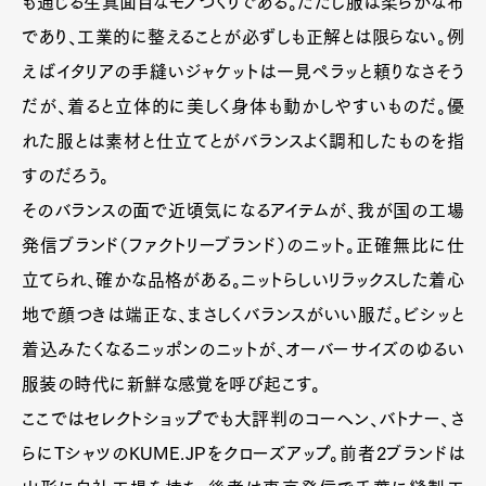
も通じる生真面目なモノづくりである。ただし服は柔らかな布
であり、工業的に整えることが必ずしも正解とは限らない。例
えばイタリアの手縫いジャケットは一見ペラッと頼りなさそう
だが、着ると立体的に美しく身体も動かしやすいものだ。優
れた服とは素材と仕立てとがバランスよく調和したものを指
すのだろう。
そのバランスの面で近頃気になるアイテムが、我が国の工場
発信ブランド（ファクトリーブランド）のニット。正確無比に仕
立てられ、確かな品格がある。ニットらしいリラックスした着心
地で顔つきは端正な、まさしくバランスがいい服だ。ビシッと
着込みたくなるニッポンのニットが、オーバーサイズのゆるい
服装の時代に新鮮な感覚を呼び起こす。
ここではセレクトショップでも大評判のコーヘン、バトナー、さ
らにTシャツのKUME.JPをクローズアップ。前者2ブランドは