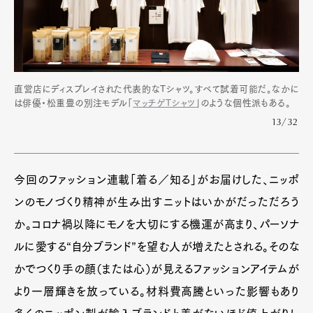
直営店にディスプレイされた代表的なTシャツ。すべて試着可能だ。なかに
は俳優・松重豊の別注モデル「
マッチゲTシャツ
」のような個性派もある。
13/32
今回のファッション連載「着る／知る」がお届けした、ニッポ
ンのモノづくり精神が生み出すニットはいかがだっただろう
か。コロナ禍以降にモノを大切にする機運が高まり、パーソナ
ルに愛する“自分ブランド”を望む人が増えたとされる。そのな
かでつくり手の顔（または心）が見えるファッションアイテムが
より一層輝きを放っている。材料費高騰といった影響もあり