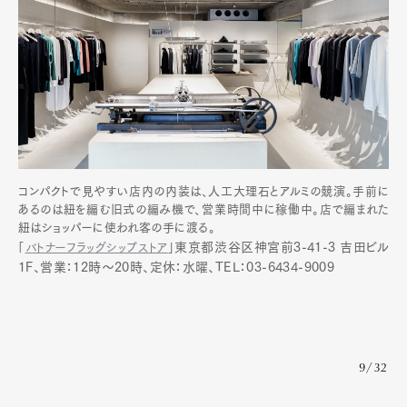
コンパクトで見やすい店内の内装は、人工大理石とアルミの競演。手前に
あるのは紐を編む旧式の編み機で、営業時間中に稼働中。店で編まれた
紐はショッパーに使われ客の手に渡る。
東京都渋谷区神宮前3-41-3 吉田ビル
「
バトナーフラッグシップストア
」
1F、
営業：12時〜20時、
定休：水曜、TEL
：03-6434-9009
9/32