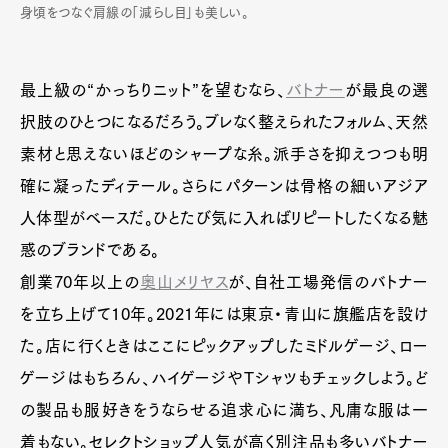
身頃をつなぐ肩線の「減らし目」も美しい。
最上級の“かっちりニット”を望むなら、
バトナー
が最良の選
択肢のひとつになるだろう。ブレなく整えられたフォルム、天然
素材と思えないほどのシャープな糸。派手さを抑えつつも明
確に凝ったディテール。さらにパターンは骨格の細いアジア
人体型がベースだ。ひとたび気に入ればリピートしたくなる魅
惑のブランドである。
創業70年以上の
奥山メリヤス
が、自社工場発信のバトナー
Art&Design
Watch
Fashion
Gourmet
Cars
を立ち上げて10年。2021年には東京・青山に旗艦店を設け
Product
Culture
Lifestyle
た。店に行くときはここにピックアップしたミドルゲージ、ロー
ゲージはもちろん、ハイゲージやTシャツもチェックしよう。ど
の製品も服好きをうならせる追求心に満ち、凡庸な服は一
着もない。セレクトショップ人気が高く別注品も多いバトナー
Pen Membership
Magazine