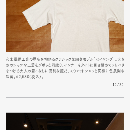
久米繊維工業の歴史を物語るクラシックな細身モデル「セイヤング」。大き
めのシャツや上着をダボッと羽織り、インナーをタイトに引き締めてメリハリ
をつける大人の着こなしに便利な服だ。スウェットシャツと同様に色展開も
豊富。¥2,530（税込）。
12/32