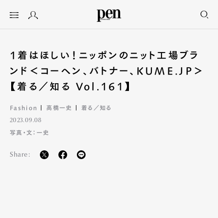
1着はほしい！ニッポンのニット工場ブラ
ンド＜コーヘン、バトナー、KUME.JP＞
【着る／知る Vol.161】
Fashion
高橋一史
着る／知る
2023.09.08
写真・文：一史
Share: