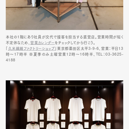
本社の1階にあり社員が交代で接客を担当する直営店。営業時間が短く
不定休なため、
営業カレンダー
をチェックしてから行こう。
「
久米繊維ファクトリーショップ
」東京都墨田区太平3-9-6、営業：平日13
時～17時半 ※夏季のみ土曜営業12時～16時半、TEL：03-3625-
4188