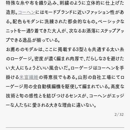
特殊な糸や布を織り込み、刺繍のように立体的に仕上げた
造形。
コーヘン
にはモードブランドに近いファッション性があ
る。配色もモダンに洗練された都会的なもの。ベーシックな
ニットを一通り着てきた大人が、次なるお洒落にステップアッ
プできる逸品が揃っている。
お薦めのモデルは、ここに掲載する3型とも共通する太い糸
のローゲージ。密度が濃く編まれ肉厚で、だらしなさを避けた
い大人にちょうどいい風合いだ。ローゲージはコーヘンを手
掛ける
米富繊維
の得意技でもある。山形の自社工場にてロ
ーゲージ用の全自動横編機を駆使して編まれている。高度な
技術と旬の感性とを結びつけるセンスが、コーヘンがエッジ
ーな人たちに愛される大きな理由に違いない。
2/32