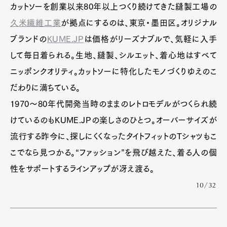
カットソーを創業以来80年以上つくり続けてきた縫製工場の
久米繊維工業
が拠点にするのは、東京・墨田区。オリジナル
ブランドの
KUME.JP
は価格がリーズナブルで、気軽に入手
して毎日着られる。生地、縫製、シルエット、着心地はすべて
ニッポンクオリティ。カットソーに特化したモノづくりゆえのこ
だわりに満ちている。
1970〜80年代開発当時のままのレトロモデルがつくられ続
けているのもKUME.JPの楽しさのひとつ。オーバーサイズが
流行する昨今に、探しにくくなったタイトフィットのTシャツもこ
こでなら見つかる。“ファッション”を飛び越えた、着る人の個
性をサポートするラインアップが冴え渡る。
10/32