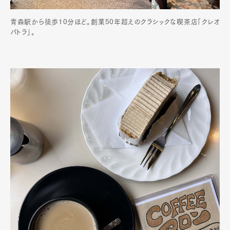
青森駅から徒歩10分ほど。創業50年超えのクラシックな喫茶店「クレオ
パトラ」。
Art&Design
Watch
Fashion
Gourmet
Cars
Product
Culture
Lifestyle
Pen Membership
Magazine
Official Columnist
About
Contact