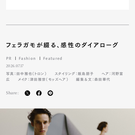
フェラガモが綴る、感性のダイアローグ
PR
Fashion
Featured
2026.07.17
写真：田中雅也（トロン）
スタイリング：飯島朋子
ヘア：河野富
広
メイク：津田雅世（モッズヘア）
編集＆文：森田華代
Share: