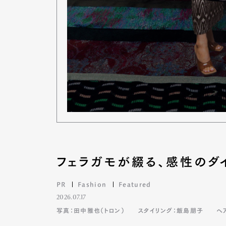
Pen Me
Pen Me
フェラガモが綴る、感性のダ
PR
Fashion
Featured
2026.07.17
写真：田中雅也（トロン）
スタイリング：飯島朋子
ヘ