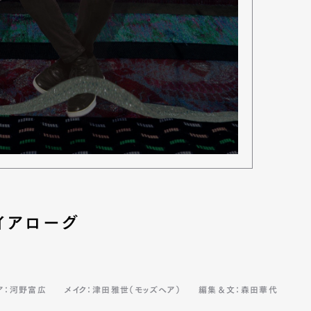
mbership
Magazine
Official Columnist
About
et
Pen international
Pen tw
イアローグ
ア：河野富広
メイク：津田雅世（モッズヘア）
編集＆文：森田華代