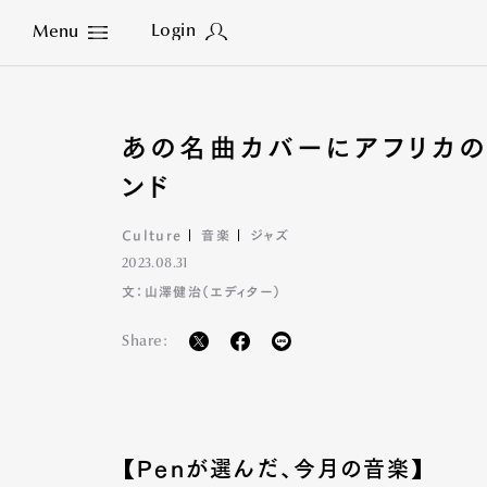
Login
Menu
Close
あの名曲カバーにアフリカ
ンド
Culture
音楽
ジャズ
2023.08.31
文：山澤健治（エディター）
Share:
【Penが選んだ、今月の音楽】