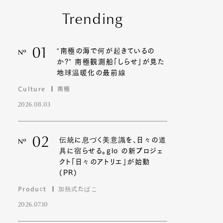
Trending
01
“南極の海で何が起きているの
Nº
か?” 南極観測船「しらせ」が見た
地球温暖化の最前線
Culture
南極
2026.08.03
02
伝統に息づく美意識を、日々の道
Nº
具に宿らせる。glo の新プロジェ
クト「日々のアトリエ」が始動
(PR)
Product
加熱式たばこ
2026.07.10