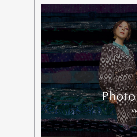
Photo
V
G