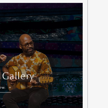
 Gallery
Art&Design
Watch
Fashion
iew
ourmet
Cars
Product
Culture
Lifestyle