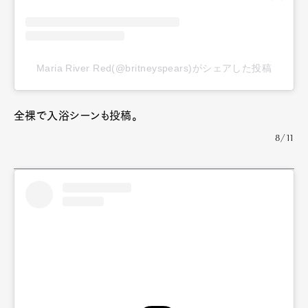
Maria River Red(@britneyspears)がシェアした投稿
全裸で入浴シーンも投稿。
8/11
Art&Design
Watch
Fashion
Gourmet
Cars
Product
Culture
Lifestyle
Pen Membership
Magazine