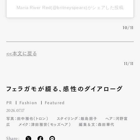
Maria River Red(@britneyspears)がシェアした投稿
10/11
<<本文に戻る
11/11
フェラガモが綴る、感性のダイアローグ
PR
Fashion
Featured
2026.07.17
写真：田中雅也（トロン）
スタイリング：飯島朋子
ヘア：河野富
広
メイク：津田雅世（モッズヘア）
編集＆文：森田華代
Share: