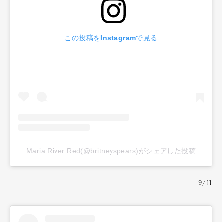
Official Columnist
About
Contact
この投稿をInstagramで見る
Pen Meet
Pen international
Pen tw
Maria River Red(@britneyspears)がシェアした投稿
9/11