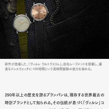
Official Columnist
About
Contact
Pen Meet
Pen international
Pen tw
新作が登場した、「ヴィルレ ウルトラスリム」。自社ムーブメントを搭載し、優
美なドレスウォッチに100時間という長時間駆動の実力を秘める。
290年以上の歴史を誇るブランパンは、現存する世界最古の
時計ブランドとして知られる。その伝統が息づく「ヴィルレ」コ