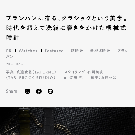
ブランパンに宿る、クラシックという美学。
時代を超えて洗練に磨きをかけた機械式
時計
PR
Watches
Featured
腕時計
機械式時計
ブラン
パン
2026.07.28
写真：渡邉宏基（LATERNE）
スタイリング：石川英次
（TABLEROCK STUDIO）
文：柴田 充
編集：倉持佑次
Art&Design
Watch
Fashion
Share:
Gourmet
Cars
Product
Culture
Lifestyle
Pen Membership
Magazine