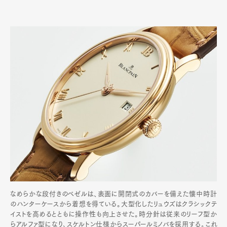
なめらかな段付きのベゼルは、表面に開閉式のカバーを備えた懐中時計
のハンターケースから着想を得ている。大型化したリュウズはクラシックテ
イストを高めるとともに操作性も向上させた。時分針は従来のリーフ型か
らアルファ型になり､スケルトン仕様からスーパールミノバを採用する｡これ