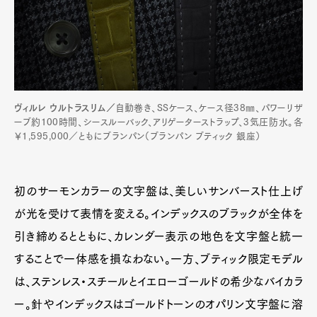
ヴィルレ ウルトラスリム／
自動巻き、SSケース、ケース径38㎜、パワーリザ
ーブ約100時間、シースルーバック、アリゲーターストラップ、3気圧防水。各
￥1,595,000／ともにブランパン（ブランパン ブティック 銀座）
初のサーモンカラーの文字盤は、美しいサンバースト仕上げ
が光を受けて表情を変える。インデックスのブラックが全体を
引き締めるとともに、カレンダー表示の地色を文字盤と統一
することで一体感を損なわない。一方、ブティック限定モデル
は、ステンレス・スチールとイエローゴールドの希少なバイカラ
ー。針やインデックスはゴールドトーンのオパリン文字盤に溶