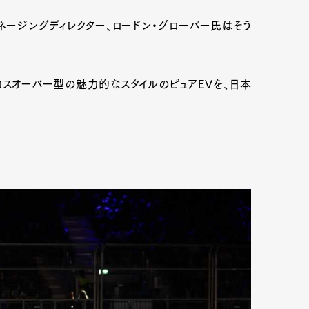
ージングディレクター、ロードン・グローバー氏はそう
mbership
Magazine
Official Columnist
About
うクロスオーバー型の魅力的なスタイルのピュアEVを、日本
et
Pen international
Pen tw