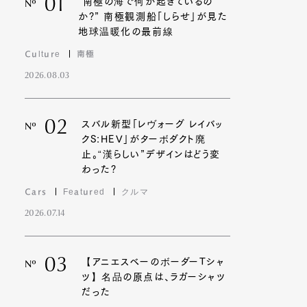
01
“南極の海で何が起きているの
Nº
か?” 南極観測船「しらせ」が見た
地球温暖化の最前線
Culture
南極
2026.08.03
02
スバル新型「レヴォーグ レイバッ
Nº
クS:HEV」がターボダクト廃
止。“漢らしい”デザインはどう変
わった?
Cars
Featured
クルマ
2026.07.14
03
【アニエスベーのボーダーTシャ
Nº
ツ】名品の原点は、ラガーシャツ
だった