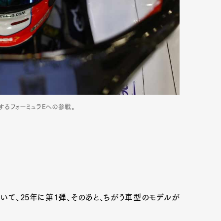
するフォーミュラEへの参戦。
Art&Design
Watch
Fashion
ourmet
Cars
Product
Culture
いて、25年に第1弾、そのあと、ちがう車型のモデルが
Lifestyle