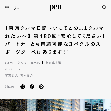
【東京クルマ日記〜いっそこのままクルマ
れたい〜】 第180回“安心してください！
パートナーとも持続可能な３ペダルのス
ポーツクーペはあります！”
Cars
クルマ
BMW
東京車日記
2023.08.15
写真＆文：青木雄介
Share: