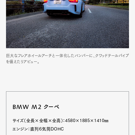
巨大なフレアホイールアーチと一体化したバンパーに、クワッドテールパイプ
を備えたリアビュー。
BMW M2 クーペ
サイズ（全長×全幅×全高）：4580×1885×1410㎜
エンジン：直列６気筒DOHC