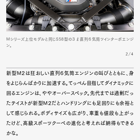
Mシリーズ上位モデルと同じS58型の３ℓ直列６気筒ツインターボエンジ
ン。
2/4
新型M２は狂おしい直列６気筒エンジンの叫びとともに、身
をよじらんばかりに加速する。てっぺん目指してダイナミックに
回るエンジンは、ややオーバースペック。先代までは過剰だっ
たテイストが新型M２だとハンドリングにも足回りにも余裕と
して感じられる。ボディサイズも広がり、車重も値段も上がっ
たけど、高級スポーツクーペの進化と考えれば納得もできる
かな。