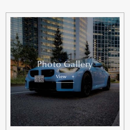
Gourmet
Cars
Product
Culture
Lifestyle
Pen Membership
Magazine
Official Columnist
About
Contact
Photo Gallery
View
Pen Meet
Pen international
Pen tw