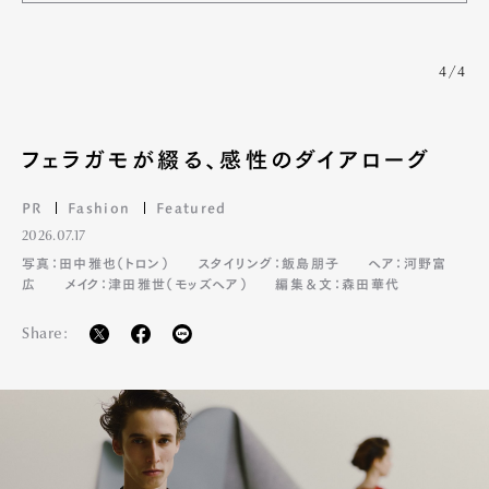
4/4
フェラガモが綴る、感性のダイアローグ
PR
Fashion
Featured
2026.07.17
写真：田中雅也（トロン）
スタイリング：飯島朋子
ヘア：河野富
広
メイク：津田雅世（モッズヘア）
編集＆文：森田華代
Share: