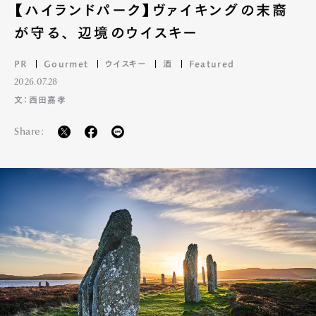
【ハイランドパーク】ヴァイキングの末裔
が守る、 辺境のウイスキー
PR
Gourmet
ウイスキー
酒
Featured
2026.07.28
文：西田嘉孝
Share: