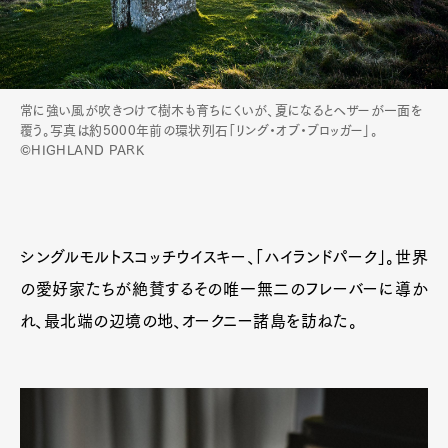
常に強い風が吹きつけて樹木も育ちにくいが、夏になるとヘザーが一面を
覆う。写真は約5000年前の環状列石「リング・オブ・ブロッガー」。
©HIGHLAND PARK
シングルモルトスコッチウイスキー、「ハイランドパーク」。世界
の愛好家たちが絶賛するその唯一無二のフレーバーに導か
れ、最北端の辺境の地、オークニー諸島を訪ねた。