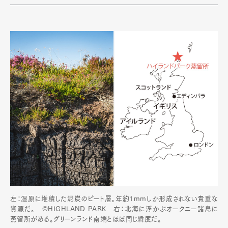
Pen international
Pen tw
左：湿原に堆積した泥炭のピート層。年約1mmしか形成されない貴重な
資源だ。 ©HIGHLAND PARK 右：北海に浮かぶオークニー諸島に
蒸留所がある。グリーンランド南端とほぼ同じ緯度だ。