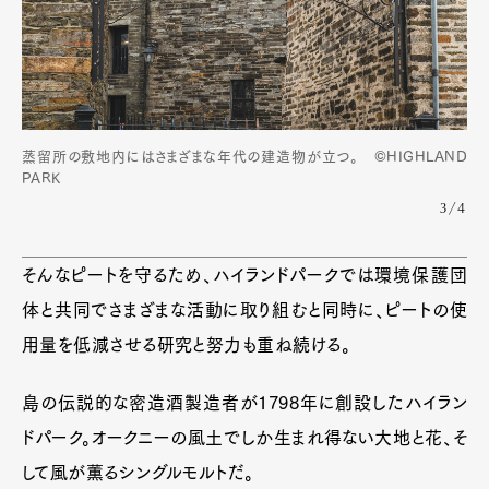
蒸留所の敷地内にはさまざまな年代の建造物が立つ。 ©HIGHLAND
PARK
3/4
そんなピートを守るため、ハイランドパークでは環境保護団
体と共同でさまざまな活動に取り組むと同時に、ピートの使
用量を低減させる研究と努力も重ね続ける。
島の伝説的な密造酒製造者が1798年に創設したハイラン
ドパーク。オークニーの風土でしか生まれ得ない大地と花、そ
して風が薫るシングルモルトだ。