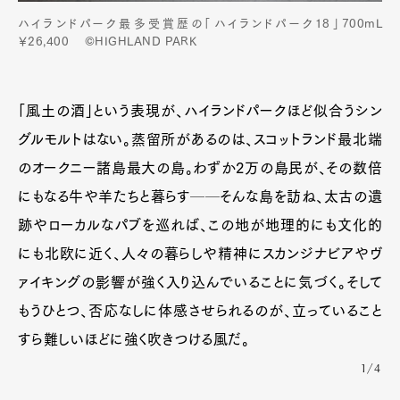
ハイランドパーク最多受賞歴の「ハイランドパーク18」700mL
￥26,400 ©HIGHLAND PARK
Art&Design
Watch
Fashion
「風土の酒」という表現が、ハイランドパークほど似合うシン
Gourmet
Cars
グルモルトはない。蒸留所があるのは、スコットランド最北端
Product
Culture
Lifestyle
のオークニー諸島最大の島。わずか2万の島民が、その数倍
にもなる牛や羊たちと暮らす──そんな島を訪ね、太古の遺
跡やローカルなパブを巡れば、この地が地理的にも文化的
Pen Membership
Magazine
にも北欧に近く、人々の暮らしや精神にスカンジナビアやヴ
Official Columnist
About
Contact
ァイキングの影響が強く入り込んでいることに気づく。そして
もうひとつ、否応なしに体感させられるのが、立っていること
すら難しいほどに強く吹きつける風だ。
Pen Meet
1/4