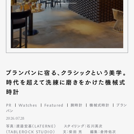
ブランパンに宿る、クラシックという美学。
時代を超えて洗練に磨きをかけた機械式
時計
PR
Watches
Featured
腕時計
機械式時計
ブラン
パン
2026.07.28
写真：渡邉宏基（LATERNE）
スタイリング：石川英次
（TABLEROCK STUDIO）
文：柴田 充
編集：倉持佑次