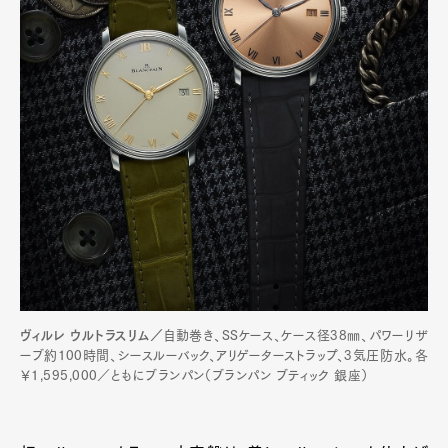
ヴィルレ ウルトラスリム／
自動巻き、SSケース、ケース径38㎜、パワーリザ
ーブ約100時間、シースルーバック、アリゲーターストラップ、3気圧防水。各
￥1,595,000／ともにブランパン（ブランパン ブティック 銀座）