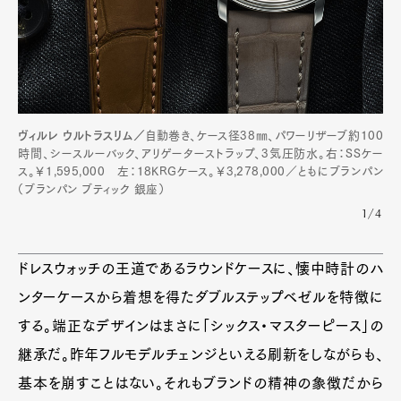
ヴィルレ ウルトラスリム／
自動巻き、ケース径38㎜、パワーリザーブ約100
時間、シースルーバック、アリゲーターストラップ、3気圧防水。右：SSケー
ス。￥1,595,000 左：18KRGケース。￥3,278,000／ともにブランパン
（ブランパン ブティック 銀座）
1/4
ドレスウォッチの王道であるラウンドケースに、懐中時計のハ
ンターケースから着想を得たダブルステップベゼルを特徴に
する。端正なデザインはまさに「シックス・マスターピース」の
継承だ。昨年フルモデルチェンジといえる刷新をしながらも、
基本を崩すことはない。それもブランドの精神の象徴だから