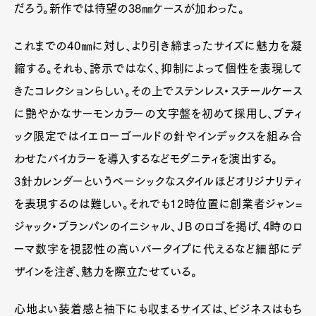
Art&Design
Watch
Fashion
だろう。新作では待望の38㎜ケースが加わった。
Gourmet
Cars
これまでの40㎜に対し、より引き締まったサイズに魅力を凝
Product
Culture
Lifestyle
縮する。それも、誇示ではなく、抑制によって個性を表現して
きたコレクションらしい。その上でステンレス・スチールケース
に艶やかなサーモンカラーの文字盤を初めて採用し、ブティ
Pen Membership
Magazine
Official Columnist
About
ック限定ではイエローゴールドの針やインデックスを組み合
Contact
わせたバイカラーを導入するなどモダニティを演出する。
3針カレンダーというベーシックなスタイルほどオリジナリティ
を表現するのは難しい。それでも12時位置に創業者ジャン=
Pen Meet
ジャック・ブランパンのイニシャル、ＪＢのロゴを掲げ、4時のロ
Pen international
Pen tw
ーマ数字を視認性の高いバータイプに代えるなど細部にデ
ザインを注ぎ、魅力を際立たせている。
心地よい装着感と袖下にも収まるサイズは、ビジネスはもち