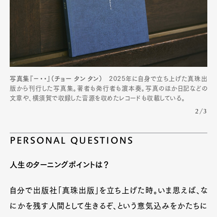
写真集『−・・』（チョー タン タン）
2025年に自身で立ち上げた真珠出
版から刊行した写真集。著者も発行者も濵本奏。写真のほか日記などの
文章や、横須賀で収録した音源を収めたレコードも収載している。
2/3
PERSONAL QUESTIONS
人生のターニングポイントは？
自分で出版社「真珠出版」を立ち上げた時。いま思えば、な
にかを残す人間として生きるぞ、という意気込みをかたちに