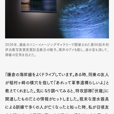
2026年、銀座のソニーイメージングギャラリーで開催された第50回木村
伊兵衛写真賞受賞記念展示の様子。海洋のブイを配し、波の音も流して、
現場の空気を伝えた。
「鎌倉の海岸線をよくドライブしています。ある時、同乗の友人
が稲村ヶ崎の横穴を指して『あれって軍事遺構らしいよ』と
教えてくれました。気になり調べてみると、特攻部隊『伏龍』に
関連したものだとの情報がヒットしました。粗末な潜水器具
による訓練で多くの人が亡くなったと知った時、私が日頃友