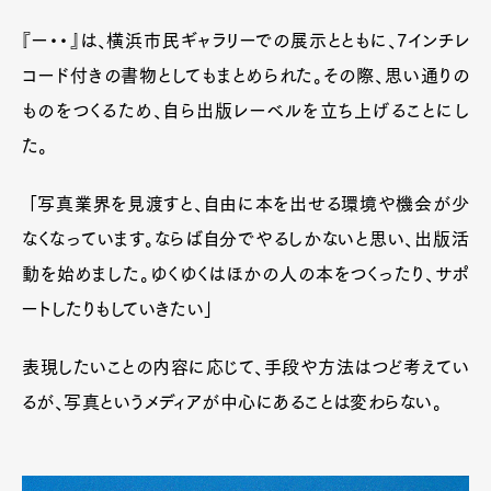
『ー・・』は、横浜市民ギャラリーでの展示とともに、7インチレ
コード付きの書物としてもまとめられた。その際、思い通りの
ものをつくるため、自ら出版レーベルを立ち上げることにし
た。
Art&Design
Watch
Fashion
Gourmet
Cars
「写真業界を見渡すと、自由に本を出せる環境や機会が少
Product
Culture
Lifestyle
なくなっています。ならば自分でやるしかないと思い、出版活
動を始めました。ゆくゆくはほかの人の本をつくったり、サポ
ートしたりもしていきたい」
Pen Membership
Magazine
Official Columnist
About
表現したいことの内容に応じて、手段や方法はつど考えてい
Contact
るが、写真というメディアが中心にあることは変わらない。