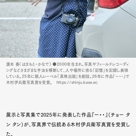
濵本 奏（はまもと・かなで） ●2000年生まれ。写真やフィールドレコーディ
ングなどさまざまな手法を横断して、人や場所に宿る「記憶」を記録し表現
している。25年に個人レーベル「真珠出版」を創設。26年に作品『ー・・』で
木村伊兵衛写真賞を受賞。 https://shinju.base.ec
展示と写真集で2025年に発表した作品『ー・・』（チョー タ
ン タン）が、写真界で伝統ある木村伊兵衛写真賞を受賞し
た。