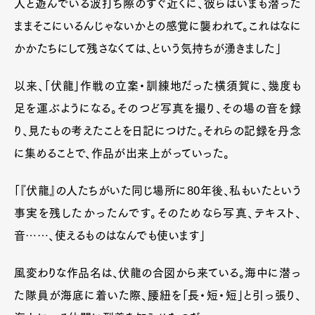
人と遊んでいる波打ち際のすぐ近くに、彼らはいまも潜った
ままそこにいるんじゃないかとの感覚に襲われて。これはなに
かかたちにして残さなくては、という気持ちが湧きました」
以来、「伏龍」作戦の立案・訓練地だった横須賀に、幾度も
足を運ぶようになる。そのつど写真を撮り、その場の音を録
り、見たもの考えたことを日記につけた。それらの記録を丹念
に集めることで、作品が出来上がっていった。
「『伏龍』の人たちがいた同じ場所に80年後、私もいたという
事実を残したかったんです。そのためなら写真、テキスト、
音……、使えるものはなんでも使います」
風変わりな作品名は、伏龍の合図から来ている。海中に潜っ
た隊員が海底に着いた際、腰紐を「長・短・短」と引っ張り、