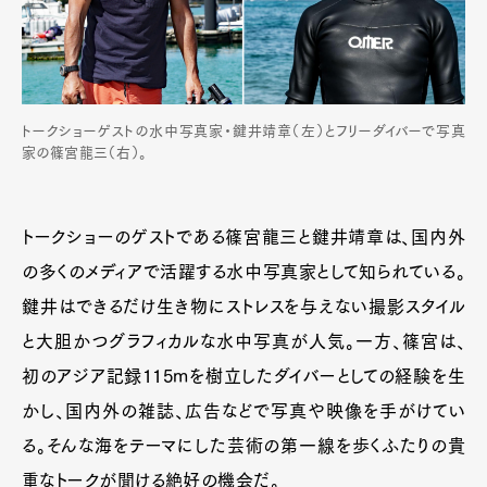
トークショーゲストの水中写真家・鍵井靖章（左）とフリーダイバーで写真
家の篠宮龍三（右）。
Art&Design
Watch
Fashion
Gourmet
Cars
トークショーのゲストである篠宮龍三と鍵井靖章は、国内外
の多くのメディアで活躍する水中写真家として知られている。
Product
Culture
Lifestyle
鍵井はできるだけ生き物にストレスを与えない撮影スタイル
と大胆かつグラフィカルな水中写真が人気。一方、篠宮は、
初のアジア記録115mを樹立したダイバーとしての経験を生
Pen Membership
Magazine
Official Columnist
About
かし、国内外の雑誌、広告などで写真や映像を手がけてい
Contact
る。そんな海をテーマにした芸術の第一線を歩くふたりの貴
重なトークが聞ける絶好の機会だ。