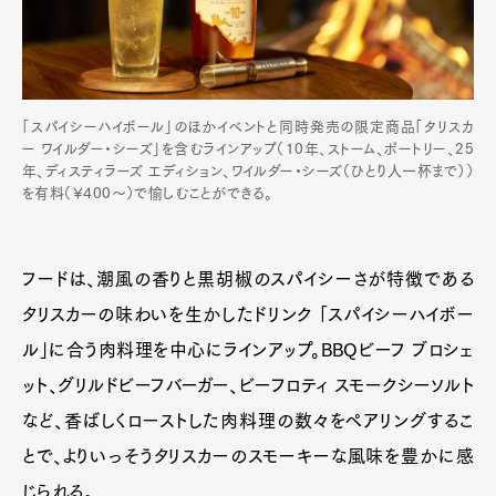
「スパイシーハイボール」のほかイベントと同時発売の限定商品「タリスカ
ー ワイルダー・シーズ」を含むラインアップ（10年、ストーム、ポートリー、25
年、ディスティラーズ エディション、ワイルダー・シーズ（ひとり人一杯まで））
を有料（¥400～）で愉しむことができる。
フードは、潮風の香りと黒胡椒のスパイシーさが特徴である
タリスカーの味わいを生かしたドリンク 「スパイシーハイボー
ル」に合う肉料理を中心にラインアップ。BBQビーフ ブロシェ
ット、グリルドビーフバーガー、ビーフロティ スモークシーソルト
など、香ばしくローストした肉料理の数々をペアリングするこ
とで、よりいっそうタリスカーのスモーキーな風味を豊かに感
じられる。