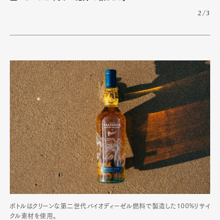
2/3
Pen Meet
Pen international
Pen tw
ボトルはクリーンな第二世代バイオディーゼル燃料で製造した100%リサイ
クル素材を使用。