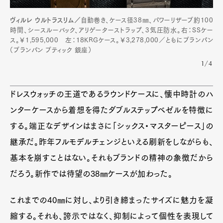
Pen Meet
ヴィルレ ウルトラスリム／
自動巻き、ケース径38㎜、パワーリザーブ約100
時間、シースルーバック、アリゲーターストラップ、3気圧防水。右：SSケー
Pen international
Pen tw
ス。￥1,595,000 左：18KRGケース。￥3,278,000／ともにブランパン
（ブランパン ブティック 銀座）
1/4
ドレスウォッチの王道であるラウンドケースに、懐中時計のハ
ンターケースから着想を得たダブルステップベゼルを特徴に
する。端正なデザインはまさに「シックス・マスターピース」の
継承だ。昨年フルモデルチェンジといえる刷新をしながらも、
基本を崩すことはない。それもブランドの精神の象徴だから
だろう。新作では待望の38㎜ケースが加わった。
これまでの40㎜に対し、より引き締まったサイズに魅力を凝
縮する。それも、誇示ではなく、抑制によって個性を表現して