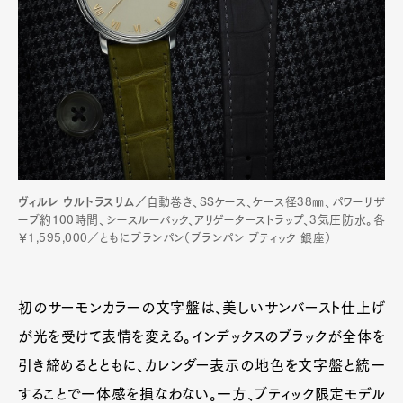
ヴィルレ ウルトラスリム／
自動巻き、SSケース、ケース径38㎜、パワーリザ
ーブ約100時間、シースルーバック、アリゲーターストラップ、3気圧防水。各
￥1,595,000／ともにブランパン（ブランパン ブティック 銀座）
初のサーモンカラーの文字盤は、美しいサンバースト仕上げ
が光を受けて表情を変える。インデックスのブラックが全体を
引き締めるとともに、カレンダー表示の地色を文字盤と統一
することで一体感を損なわない。一方、ブティック限定モデル