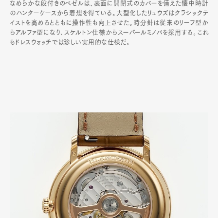
なめらかな段付きのベゼルは、表面に開閉式のカバーを備えた懐中時計
のハンターケースから着想を得ている。大型化したリュウズはクラシックテ
イストを高めるとともに操作性も向上させた。時分針は従来のリーフ型か
らアルファ型になり､スケルトン仕様からスーパールミノバを採用する｡これ
もドレスウォッチでは珍しい実用的な仕様だ｡