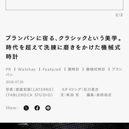
2/2
ブランパンに宿る、クラシックという美学。
時代を超えて洗練に磨きをかけた機械式
時計
PR
Watches
Featured
腕時計
機械式時計
ブラン
パン
2026.07.28
写真：渡邉宏基（LATERNE）
スタイリング：石川英次
（TABLEROCK STUDIO）
文：柴田 充
編集：倉持佑次
Share: