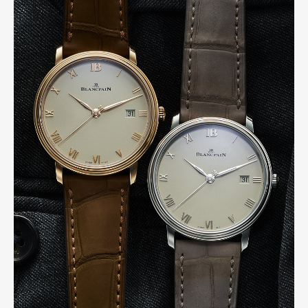
Art&Design
Watch
Fashion
Gourmet
Cars
Product
Culture
Lifestyle
Pen Membership
Magazine
Official Columnist
About
Contact