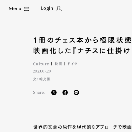
Login
Menu
Close
1冊のチェス本から極限状態
映画化した『ナチスに仕掛け
Culture
映画
ドイツ
2023.07.20
文：韓光勲
Share:
世界的文豪の原作を現代的なアプローチで映画化