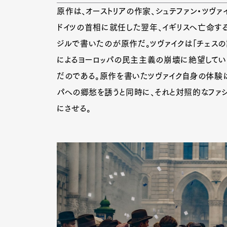
原作は、オーストリアの作家、シュテファン・ツヴァ
ドイツの首相に就任した翌年、イギリスへ亡命する。
Pen Me
ジルで書いたのが原作だ。ツヴァイクは「チェスの
によるヨーロッパの民主主義の崩壊に絶望してい
だのである。原作を書いたツヴァイク自身の体験
パへの郷愁を誘うと同時に、それと対照的なファ
Pen Me
にさせる。