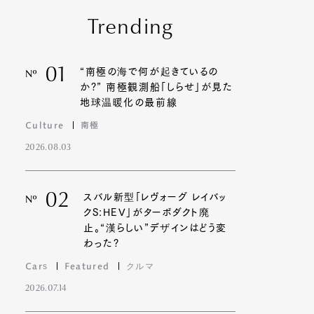
Trending
01
“南極の海で何が起きているの
Nº
か?” 南極観測船「しらせ」が見た
地球温暖化の最前線
Culture
南極
2026.08.03
02
スバル新型「レヴォーグ レイバッ
Nº
クS:HEV」がターボダクト廃
止。“漢らしい”デザインはどう変
わった?
Cars
Featured
クルマ
2026.07.14