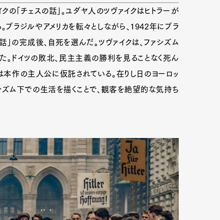
イクの「チェスの話」。ユダヤ人のツヴァイクはヒトラーが
ブラジルやアメリカを転々としながら、1942年にブラ
mbership
Magazine
Official Columnist
About
話」の完成後、自死を選んだ。ツヴァイクは、ファシズム
た。ドイツの敗北、民主主義の勝利を見ることなく死ん
は本作の主人公に仮託されている。在りし日のヨーロッ
シズム下での生活を描くことで、観客を絶望的な気持ち
et
Pen international
Pen tw