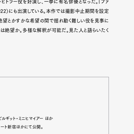
ルフ・ヒトラー役を好演し、一挙に有名俳優となった。『ファ
2022）にも出演している。本作では撮影中止期間を設定
絶望とかすかな希望の間で揺れ動く難しい役を見事に
いは絶望か。多様な解釈が可能だ。見た人と語らいたく
、ビルギット・ミニヒマイアー ほか
ネマート新宿ほかにて公開。