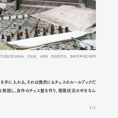
TUDIOCANAL FILM, ARD DEGETO, BAYERISCHER
を手に入れる。それは偶然にもチェスのルールブックだ
Art&Design
Watch
Fashion
を熟読し、自作のチェス盤を作り、極限状況の中をなん
ourmet
Cars
Product
Culture
1/2
Lifestyle