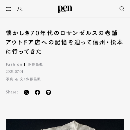
懐かしき70年代のロサンゼルスの老舗
アウトドア店への記憶を辿って信州・松本
に行ってきた
Fashion
小暮昌弘
2023.07.01
写真 & 文：小暮昌弘
Share: