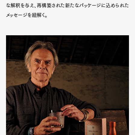
Official Columnist
About
な解釈を与え、再構築された新たなパッケージに込められた
Contact
メッセージを紐解く。
Pen Meet
Pen international
Pen tw