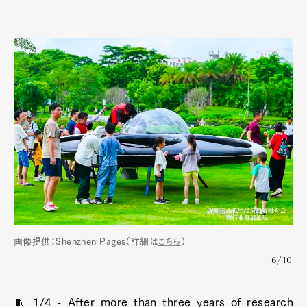
画像提供：Shenzhen Pages（詳細は
こちら
）
6/10
🧵 1/4 - After more than three years of research