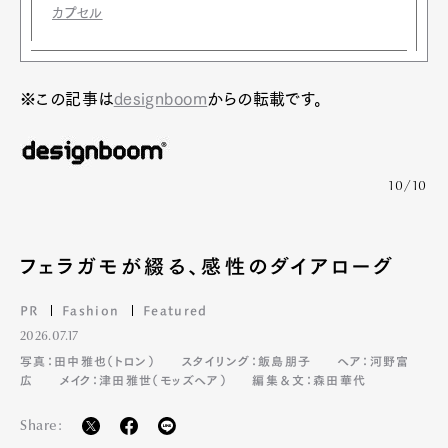
カプセル
※この記事は
designboom
からの転載です。
10/10
フェラガモが綴る、感性のダイアローグ
PR
Fashion
Featured
2026.07.17
写真：田中雅也（トロン）
スタイリング：飯島朋子
ヘア：河野富
広
メイク：津田雅世（モッズヘア）
編集＆文：森田華代
Share: