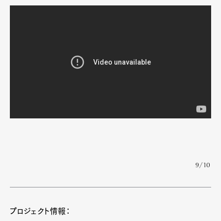
Art&Design
Watch
Fashion
Gourmet
Cars
Product
Culture
Lifestyle
9/10
Pen Membership
Magazine
プロジェクト情報：
Official Columnist
About