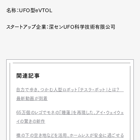
Contact
名称：UFO型eVTOL
スタートアップ企業：深センUFO科学技術有限公司
Pen Meet
Pen international
Pen tw
関連記事
自力で歩き、つかむ人型ロボット「テスラ・ボット」とは？
最新動画が到着
65万個のレゴでモネの『睡蓮』を再現した、アイ・ウェイウェ
イの驚きの新作
橋の下の空き地などを活用、ホームレスが安全に過ごせる