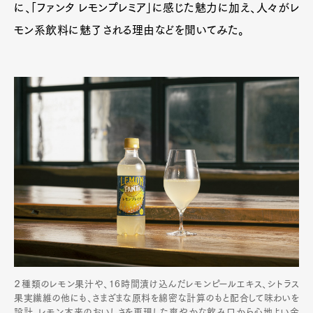
に、「ファンタ レモンプレミア」に感じた魅力に加え、人々がレ
モン系飲料に魅了される理由などを聞いてみた。
２種類のレモン果汁や、16時間漬け込んだレモンピールエキス、シトラス
果実繊維の他にも、さまざまな原料を綿密な計算のもと配合して味わいを
設計。レモン本来のおいしさを再現した爽やかな飲み口から心地よい余