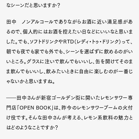
なシーンだと思いますか？
Pen Membership
Magazine
田中 ノンアルコールでありながらお酒に近い満足感があ
Official Columnist
About
るので、個人的にはお酒を控えたい日などにいいなと思いま
Contact
した。でも、ソフトドリンクやRTD（レディ・トゥ・ドリンク）って、
朝でも夜でも家でも外でも、シーンを選ばずに飲めるのがい
いところ。グラスに注いで飲んでもいいし、缶を開けてそのま
Pen Meet
ま飲んでもいいし、飲みたいときに自由に楽しむのが一番じ
Pen international
Pen tw
ゃないかと思いますね。
――田中さんが新宿ゴールデン街に開いたレモンサワー専
門店「OPEN BOOK」は、昨今のレモンサワーブームの火付
け役です。そんな田中さんが考える、レモン系飲料の魅力と
はどのようなことですか？