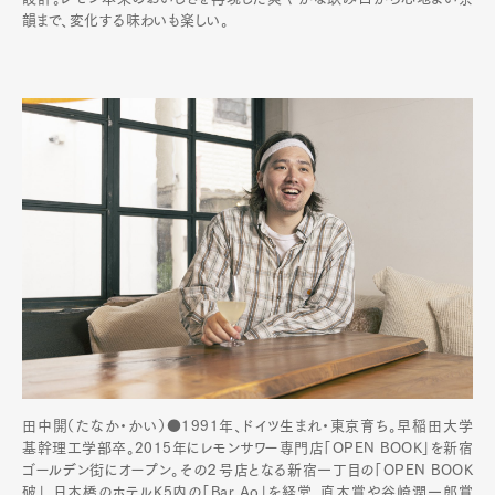
韻まで、変化する味わいも楽しい。
田中開（たなか・かい）●1991年、ドイツ生まれ・東京育ち。早稲田大学
基幹理工学部卒。2015年にレモンサワー専門店「OPEN BOOK」を新宿
ゴールデン街にオープン。その２号店となる新宿一丁目の「OPEN BOOK
破」、日本橋のホテルK5内の「Bar Ao」を経営。直木賞や谷崎潤一郎賞