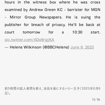
hours in the witness box where he was cross
examined by Andrew Green KC - barrister for MGN
- Mirror Group Newspapers. He is suing the
publisher for breach of privacy. He’ll be back at
court tomorrow for a 10:30 start.
pic.twitter.com/4Dq6rjgjKA
— Helena Wilkinson (@BBCHelena)
June 6, 2023
約5時間の証人尋問を終え、法廷を後にするハリー王子（2023年6月6
日）。
11/16