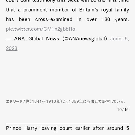
that a prominent member of Britain’s royal family
has been cross-examined in over 130 years.
pic.twitter.com/CM1n2gbbHo
— ANA Global News (@ANAnewsglobal)
June 5,
2023
エドワード7世（1841～1910年）が、1869年にも法廷で証言している。
10/16
Prince Harry leaving court earlier after around 5