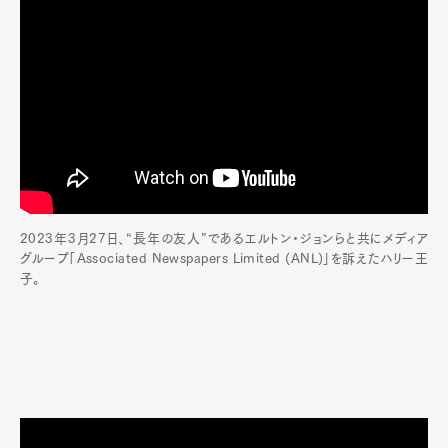
Official Columnist
About
Contact
Pen Meet
Pen international
Pen tw
2023年3月27日、“長年の友人”であるエルトン・ジョンらと共にメディア
グループ「Associated Newspapers Limited (ANL)」を訴えたハリー王
子。