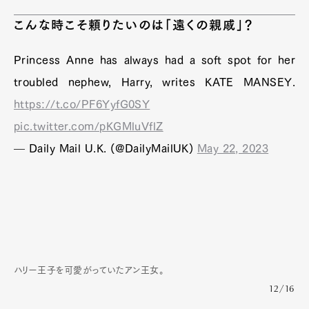
こんな時こそ頼りたいのは「遠くの親戚」？
Princess Anne has always had a soft spot for her
troubled nephew, Harry, writes KATE MANSEY.
https://t.co/PF6YyfG0SY
pic.twitter.com/pKGMluVflZ
— Daily Mail U.K. (@DailyMailUK)
May 22, 2023
ハリー王子を可愛がっていたアン王女。
12/16