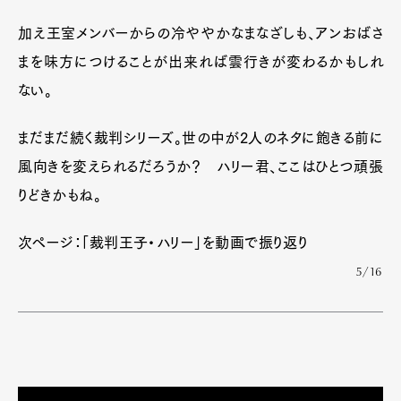
加え王室メンバーからの冷ややかなまなざしも、アンおばさ
まを味方につけることが出来れば雲行きが変わるかもしれ
ない。
まだまだ続く裁判シリーズ。世の中が2人のネタに飽きる前に
風向きを変えられるだろうか？ ハリー君、ここはひとつ頑張
りどきかもね。
次ページ：「裁判王子・ハリー」を動画で振り返り
Art&Design
Watch
Fashion
Gourmet
Cars
5/16
Product
Culture
Lifestyle
Pen Membership
Magazine