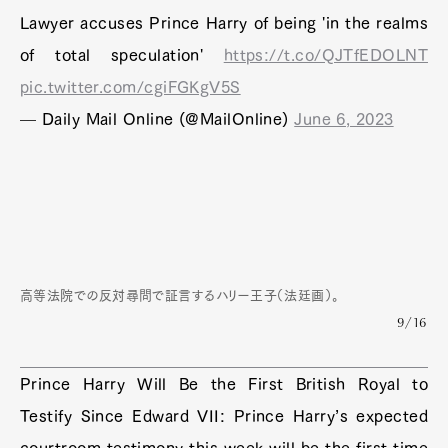
Lawyer accuses Prince Harry of being 'in the realms
of total speculation'
https://t.co/QJTfEDOLNT
pic.twitter.com/cgiFGKgV5S
— Daily Mail Online (@MailOnline)
June 6, 2023
高等法院での反対尋問で証言するハリー王子（法廷画）。
9/16
Prince Harry Will Be the First British Royal to
Testify Since Edward VII: Prince Harry’s expected
courtroom testimony this week will be the first time