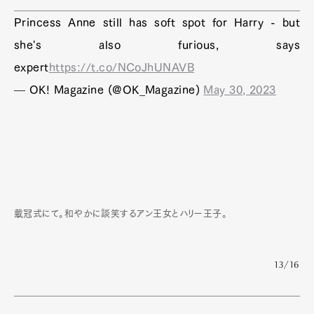
Princess Anne still has soft spot for Harry - but
she's also furious, says
expert
https://t.co/NCoJhUNAVB
— OK! Magazine (@OK_Magazine)
May 30, 2023
戴冠式にて。和やかに談笑するアン王女とハリー王子。
13/16