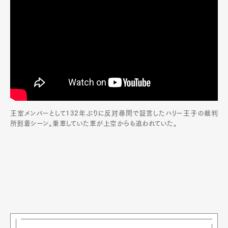
王室メンバーとして132年ぶりに反対尋問で証言したハリー王子の裁判
所到着シーン。乗車していた車が上空からも追われていた。