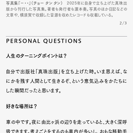
写真集『−・・』（チョー タン タン）
2025年に自身で立ち上げた真珠出
版から刊行した写真集。著者も発行者も濵本奏。写真のほか日記などの
文章や、横須賀で収録した音源を収めたレコードも収載している。
2/3
PERSONAL QUESTIONS
人生のターニングポイントは？
自分で出版社「真珠出版」を立ち上げた時。いま思えば、な
にかを残す人間として生きるぞ、という意気込みをかたちに
した瞬間だったと思います。
好きな場所は？
車の中です。夜に由比ヶ浜の辺りを走っていると、大きく深呼
吸できます。考えごとをするのも車内が多いし、おもな移動手