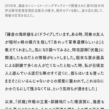
2026年、銀座のソニーイメージングギャラリーで開催された第50回木村
伊兵衛写真賞受賞記念展示の様子。海洋のブイを配し、波の音も流して、
現場の空気を伝えた。
「鎌倉の海岸線をよくドライブしています。ある時、同乗の友人
が稲村ヶ崎の横穴を指して『あれって軍事遺構らしいよ』と
教えてくれました。気になり調べてみると、特攻部隊『伏龍』に
関連したものだとの情報がヒットしました。粗末な潜水器具
による訓練で多くの人が亡くなったと知った時、私が日頃友
人と遊んでいる波打ち際のすぐ近くに、彼らはいまも潜った
ままそこにいるんじゃないかとの感覚に襲われて。これはなに
かかたちにして残さなくては、という気持ちが湧きました」
以来、「伏龍」作戦の立案・訓練地だった横須賀に、幾度も