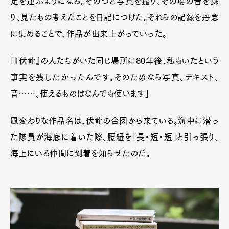
足を運ぶようになる。そのつど写真を撮り、その場の音を録
り、見たもの考えたことを日記につけた。それらの記録を丹念
に集めることで、作品が出来上がっていった。
Art&Design
Watch
Fashion
Gourmet
Cars
「『伏龍』の人たちがいた同じ場所に80年後、私もいたという
Product
Culture
Lifestyle
事実を残したかったんです。そのためなら写真、テキスト、
音……、使えるものはなんでも使います」
風変わりな作品名は、伏龍の合図から来ている。海中に潜っ
Pen Membership
Magazine
Official Columnist
About
た隊員が海底に着いた際、腰紐を「長・短・短」と引っ張り、
Contact
海上にいる仲間に到着を知らせたのだ。
Pen Meet
Pen international
Pen tw