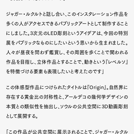
ジャガー・ルクルトと話し合い、このインスタレーション作品を
多くの人がアクセスできるパブリックアートとして制作すること
にしました。3次元のLED彫刻というアイデアは、今回の特別
展をパブリックなものにしたいという思いから生まれました。
Art&Design
Watch
Fashion
Gourmet
Cars
人々が昼夜を問わず鑑賞し、その周囲を歩くことで関われる
作品を目指し、立体作品とすることで、動きという『レベルソ』
Product
Culture
Lifestyle
を特徴づける要素も表現したいと考えたのです」
この体感型作品につけられたタイトルは『Origin』。自然界に
Pen Membership
Magazine
存在する黄金比の対称性と、アールデコの幾何学デザインの
Official Columnist
About
Contact
本質との類似性を抽出し、ソウルの公共空間に3D動画彫刻
として展開する。
「この作品が公共空間に展示されることで、ジャガー・ルクル