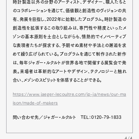
時計製造以外の分野のアーティスト、デザイナー、職人たちと
のコラボレーションを通じて、価値観と創造性のヴィジョンの共
有、発展を目指し、2022年に始動したプログラム。時計製造の
創造性を拡張するこの取り組みは、専門性や精度といったメ
ゾンの基本原則を土台としながらも、情熱的でイノベーティブ
な表現者たちが探求する、予期せぬ素材や手法との邂逅を求
めて繰り広げられている。プログラムを通じて制作された新作
は、毎年ジャガー・ルクルトが世界各地で開催する展覧会で発
表。来場者は革新的なアートやデザイン、テクノロジーと触れ
合い、メゾンのスピリットを体感することができる。
https://www.jaeger-lecoultre.com/jp-ja/news/our-ma
ison/made-of-makers
問い合わせ先／ジャガー・ルクルト TEL：0120-79-1833
4/4