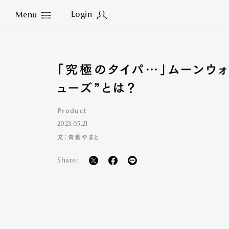
Login
Menu
Close
「究極のタイパ‏…」ムーンウォークのように地面を滑る“倍速歩行シ
ューズ”とは？
Product
2023.05.21
文：青葉やまと
Share: