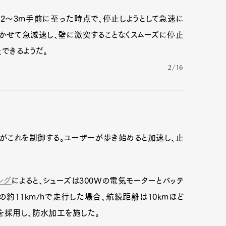
2〜3m手前に至った時点で、停止しようとして急速に
かせて急減速し、壁に激突することなくスムーズに停止
mbership
Magazine
Official Columnist
About
できるようだ。
2/16
et
Pen international
Pen tw
がこれを制御する。ユーザーが歩き始めると加速し、止
ング
によると、シューズは300Wの電気モーターとバッテ
約11km/hで走行した場合、航続距離は10kmほど
を採用し、防水加工を施した。