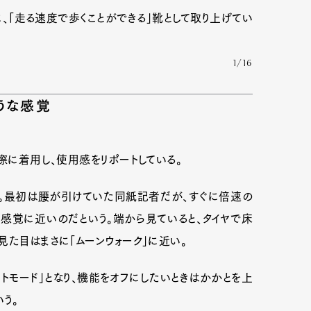
、「走る速度で歩くことができる」靴として取り上げてい
1/16
うな感覚
際に着用し、使用感をリポートしている。
だ。最初は腰が引けていた同紙記者だが、すぐに倍速の
感覚に近いのだという。端から見ていると、タイヤで床
Art&Design
Watch
Fashion
見た目はまさに「ムーンウォーク」に近い。
ourmet
Cars
Product
Culture
トモード」となり、機能をオフにしたいときはかかとを上
う。
Lifestyle