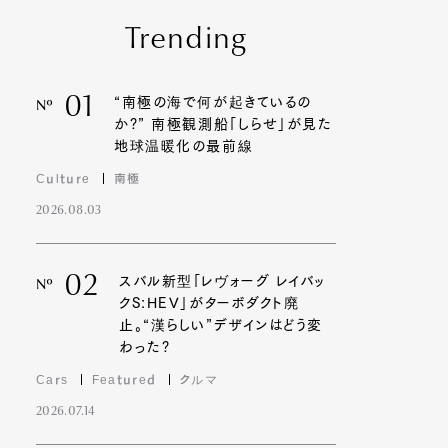
Trending
01
“南極の海で何が起きているの
Nº
か?” 南極観測船「しらせ」が見た
地球温暖化の最前線
Culture
南極
2026.08.03
02
スバル新型「レヴォーグ レイバッ
Nº
クS:HEV」がターボダクト廃
止。“漢らしい”デザインはどう変
わった?
Cars
Featured
クルマ
2026.07.14