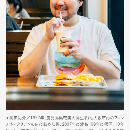
⚫︎高田祐介／1977年、鹿児島県奄美大島生まれ。大阪市内のフレン
チやイタリアンの店に勤めた後、2007年に渡仏。
09
年に帰国。
10年