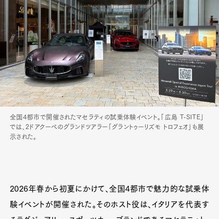
Art&Design
Watch
Fashion
全国4都市で開催されたマセラティの試乗体験イベント。「広島 T-SITE」
Gourmet
Cars
では、2ドアクーペのグランドツアラー「グラントゥーリズモ トロフェオ」も展
示された。
Product
Culture
Lifestyle
Pen Membership
Magazine
2026年春から初夏にかけて、全国4都市で魅力的な試乗体
Official Columnist
About
験イベントが開催された。そのホスト役は、イタリアを代表す
Contact