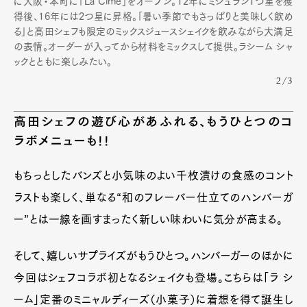
に大阪・本町に「La Cime」をオープン。12年
にミシュラン1
つ星を獲
得後、16年には2つ星に昇格。
「暑い季節でもさっぱりと美味しく飲め
る」と高田シェフも限定のミックスジュースシェイクを飲みながら大満足
の表情。オーダーが入ってから材料をミックスして提供。ラシーム シャ
ックとともに楽しみたい。
2/3
高田シェフの遊び心があふれる、もうひとつのコ
ラボメニューも!!
もちっとしたバンズと小気味のよい千枚漬けの食感のコント
ラストも楽しく、単なる“和のフレーバー仕立てのハンバーガ
ー”とは一線を画すまったく新しい味わいに気分が高まる。
そして、嬉しいサプライズがもうひとつ。ハンバーガーのほかに
今回はシェフコラボ初となるシェイクも登場。こちらは「ラ シ
ーム」定番のミニャルディーズ（小菓子）に着想を得て誕生し