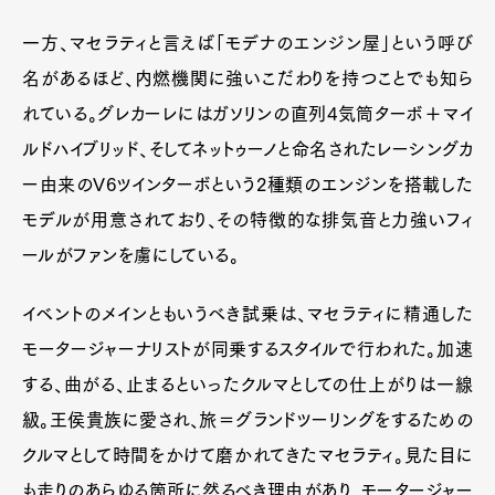
一方、マセラティと言えば「モデナのエンジン屋」という呼び
名があるほど、内燃機関に強いこだわりを持つことでも知ら
れている。グレカーレにはガソリンの直列4気筒ターボ＋マイ
ルドハイブリッド、そしてネットゥーノと命名されたレーシングカ
ー由来のV6ツインターボという2種類のエンジンを搭載した
モデルが用意されており、その特徴的な排気音と力強いフィ
ールがファンを虜にしている。
イベントのメインともいうべき試乗は、マセラティに精通した
モータージャーナリストが同乗するスタイルで行われた。加速
する、曲がる、止まるといったクルマとしての仕上がりは一線
級。王侯貴族に愛され、旅＝グランドツーリングをするための
クルマとして時間をかけて磨かれてきたマセラティ。見た目に
も走りのあらゆる箇所に然るべき理由があり、モータージャー