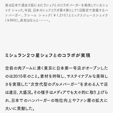
実は日本で過去３回にわたりシェフとのコラボバーガーを発売しているシェ
イク シャック。今回、日本のシェフコラボ第４弾として1日限定で登場するハ
ンバーガー、ラシーム シャック（￥1,210）とミックスジュースシェイク
（￥880）。具材はなんと••••••。
ミシュラン２つ星シェフとのコラボが実現
空前の肉ブームに沸く東京に日本第一号店がオープンした
のは2015年のこと。素材を吟味し、サステイナブルな美味し
さを実現した“次世代型のグルメバーガー”を求める人で店
は連日、大盛況。その様子はメディアでも大々的に取り上げら
れ、日本でのハンバーガーの地位向上やファン層の拡大に
大いに貢献した。